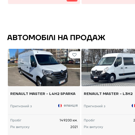
АВТОМОБІЛІ НА ПРОДАЖ
RENAULT MASTER - L4H2 SPARKA
RENAULT MASTER - L3H2
Пригнаний з
ФРАНЦІЯ
Пригнаний з
Пробіг
149200 км.
Пробіг
2
Рік випуску
2021
Рік випуску