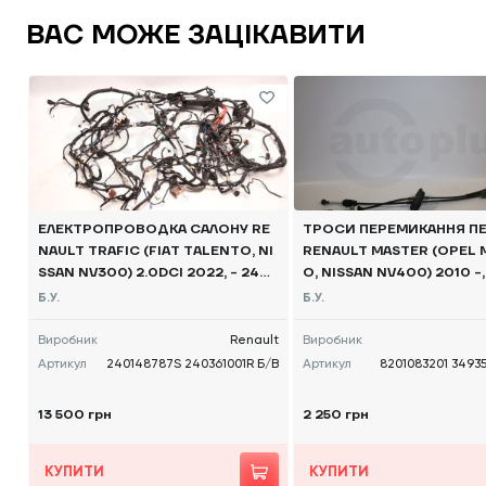
ВАС МОЖЕ ЗАЦІКАВИТИ
ЕЛЕКТРОПРОВОДКА САЛОНУ RE
ТРОСИ ПЕРЕМИКАННЯ П
NAULT TRAFIC (FIAT TALENTO, NI
RENAULT MASTER (OPEL
SSAN NV300) 2.0DCI 2022, - 2401
O, NISSAN NV400) 2010 -
48787S 240361001R Б/В
3201,349352849 Б/В
Б.У.
Б.У.
Виробник
Renault
Виробник
Артикул
240148787S 240361001R Б/В
Артикул
8201083201 3493
13 500 грн
2 250 грн
КУПИТИ
КУПИТИ