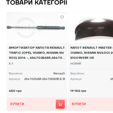
ТОВАРИ КАТЕГОРІЇ
АМОРТИЗАТОР КАПОТА RENAULT
КАПОТ RENAULT MASTER 
TRAFIC (OPEL VIVARO, NISSAN NV
OVANO, NISSAN NV400) 2
300) 2014 -, 654702565R,654705
51009593R OE
053R Б/В
Б.У.
НОВИЙ
Виробник
Renault
Виробник
Артикул
654702565R 654705053R Б/В
Артикул
6
450 грн
19 182 грн
КУПИТИ
КУПИТИ