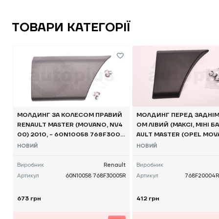
ТОВАРИ КАТЕГОРІЇ
МОЛДИНГ ЗА КОЛЕСОМ ПРАВИЙ
МОЛДИНГ ПЕРЕД ЗАДНІМ
RENAULT MASTER (MOVANO, NV4
ОМ ЛІВИЙ (МАКСІ, МІНІ Б
00) 2010, - 60N10058 768F3000
AULT MASTER (OPEL MOVA
5R POLCAR
SSAN NV400) 2010 -, 76
НОВИЙ
НОВИЙ
R 60N10051 POLCAR
Виробник
Renault
Виробник
Артикул
60N10058 768F30005R
Артикул
768F20004R
673 грн
412 грн