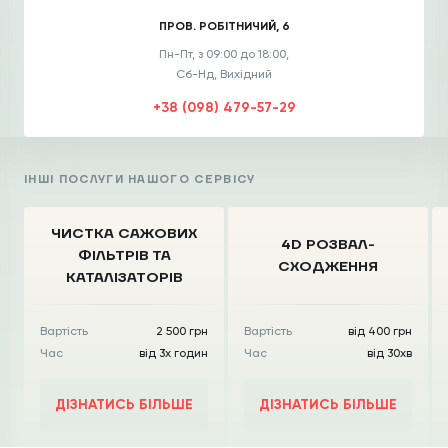
ПРОВ. РОБІТНИЧИЙ, 6
Пн-Пт, з 09:00 до 18:00,
Сб-Нд, Вихідний
+38 (098) 479-57-29
ІНШІ ПОСЛУГИ НАШОГО СЕРВІСУ
ЧИСТКА CАЖОВИХ
4D РОЗВАЛ-
ФІЛЬТРІВ
ТА
СХОДЖЕННЯ
КАТАЛІЗАТОРІВ
Вартість
2 500 грн
Вартість
від 400 грн
Час
від 3х годин
Час
від 30хв
ДІЗНАТИСЬ БІЛЬШЕ
ДІЗНАТИСЬ БІЛЬШЕ