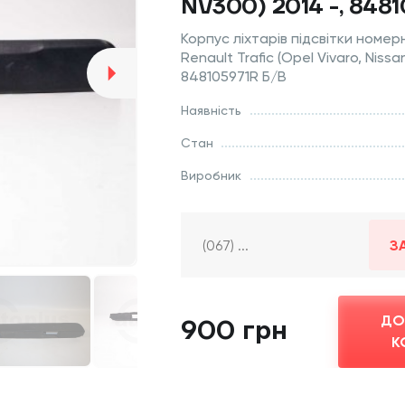
NV300) 2014 -, 8481
Корпус ліхтарів підсвітки номер
Renault Trafic (Opel Vivaro, Nissa
848105971R Б/В
Наявність
Стан
Виробник
З
ДО
900 грн
К