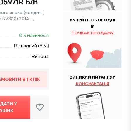
05971R Б/В
ного знака (молдинг)
n NV300) 2014 -,
КУПУЙТЕ
CЬОГОДНІ
В
ТОЧКАХ ПРОДАЖУ
Є в наявності
Вживаний (Б.У.)
Renault
ВИНИКЛИ ПИТАННЯ?
АМОВИТИ В 1 КЛІК
КОНСУЛЬТАЦІЯ
ДАТИ У
ОШИК