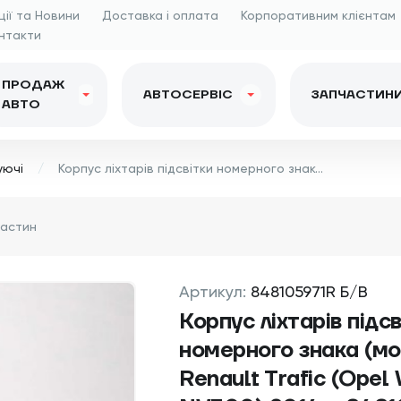
ції та Новини
Доставка і оплата
Корпоративним клієнтам
нтакти
ПРОДАЖ
АВТОСЕРВІС
ЗАПЧАСТИН
АВТО
уючі
Корпус ліхтарів підсвітки номерного знака (молдинг) Renault Trafic (Opel Vivaro, Nissan NV300) 2014 -, 848105971R Б/В
Артикул:
848105971R Б/В
Корпус ліхтарів підсв
номерного знака (мо
Renault Trafic (Opel 