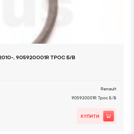
010-, 905920001R ТРОС Б/В
Renault
905920001R Трос Б/В
КУПИТИ