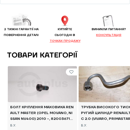
2 ТИЖНІ ГАРАНТІЇ НА
КУПУЙТЕ
ВИНИКЛИ ПИТАННЯ?
ПОВЕРНЕННЯ ДЕТАЛІ
CЬОГОДНІ В
КОНСУЛЬТАЦІЯ
ТОЧКАХ ПРОДАЖУ
ТОВАРИ КАТЕГОРІЇ
БОЛТ КРІПЛЕННЯ МАХОВИКА REN
ТРУБКА ВИСОКОГО ТИСК
AULT MASTER (OPEL MOVANO, NI
РУГИЙ ЦИЛІНДР RENAULT
SSAN NV400) 2010 -, 8200367145
C 2.0 (VIVARO, PRIMASTA
Б/В
2014, 8200734023 Б/В
Б.У.
Б.У.