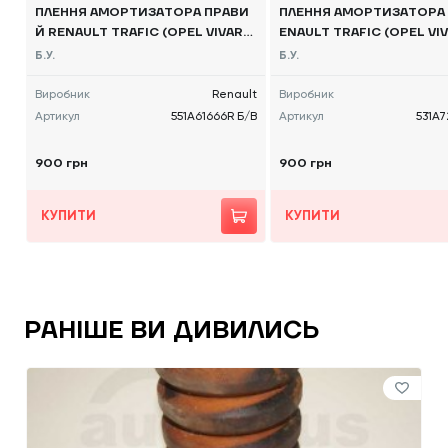
ПЛЕННЯ АМОРТИЗАТОРА ПРАВИ
ПЛЕННЯ АМОРТИЗАТОРА 
Й RENAULT TRAFIC (OPEL VIVARO,
ENAULT TRAFIC (OPEL VIV
NISSAN NV300) 2014 -, 551A61666
SSAN NV300) 2014 -, 531
Б.У.
Б.У.
R Б/В
Б/В
Виробник
Renault
Виробник
Артикул
551A61666R Б/В
Артикул
531A7
900 грн
900 грн
КУПИТИ
КУПИТИ
РАНІШЕ ВИ ДИВИЛИСЬ