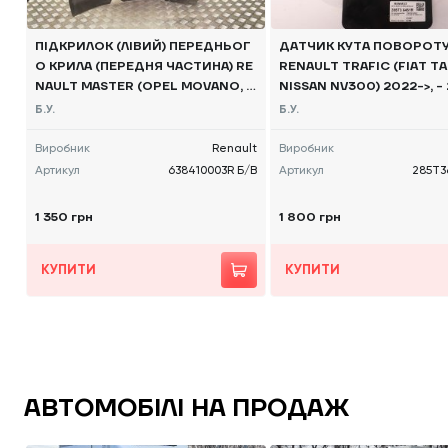
ПІДКРИЛОК (ЛІВИЙ) ПЕРЕДНЬОГ
ДАТЧИК КУТА ПОВОРОТУ
О КРИЛА (ПЕРЕДНЯ ЧАСТИНА) RE
RENAULT TRAFIC (FIAT T
NAULT MASTER (OPEL MOVANO, N
NISSAN NV300) 2022->, -
ISSAN NV400) 2010 -, 638410003
451R Б/В
Б.У.
Б.У.
R Б/В
Виробник
Renault
Виробник
Артикул
638410003R Б/В
Артикул
285T3
1 350 грн
1 800 грн
КУПИТИ
КУПИТИ
АВТОМОБІЛІ НА ПРОДАЖ