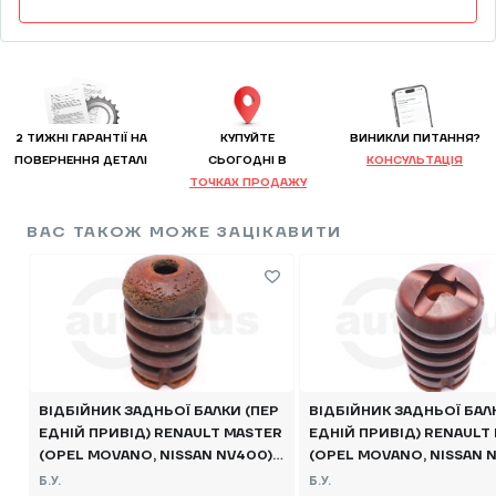
2 ТИЖНІ ГАРАНТІЇ НА
КУПУЙТЕ
ВИНИКЛИ ПИТАННЯ?
ПОВЕРНЕННЯ ДЕТАЛІ
CЬОГОДНІ В
КОНСУЛЬТАЦІЯ
ТОЧКАХ ПРОДАЖУ
ВАС ТАКОЖ МОЖЕ ЗАЦІКАВИТИ
ВІДБІЙНИК ЗАДНЬОЇ БАЛКИ (ПЕР
ВІДБІЙНИК ЗАДНЬОЇ БАЛ
ЕДНІЙ ПРИВІД) RENAULT MASTER
ЕДНІЙ ПРИВІД) RENAULT
(OPEL MOVANO, NISSAN NV400) 2
(OPEL MOVANO, NISSAN N
010 -, 552402008R Б/В
010 -, 552402008R Б/В
Б.У.
Б.У.