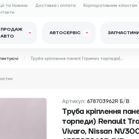
ції та Новини
Доставка і оплата
Корпоративним клієнтам
нтакти
ПРОДАЖ
АВТОСЕРВІС
ЗАПЧАСТИН
АВТО
лектуючі
Труба кріплення панелі (тримач торпеди) Renault Trafic (Opel Vivaro, Nissan NV300) 2014 -, 678703962R Б/В
Артикул:
678703962R Б/В
Труба кріплення пане
торпеди) Renault Tra
Vivaro, Nissan NV300