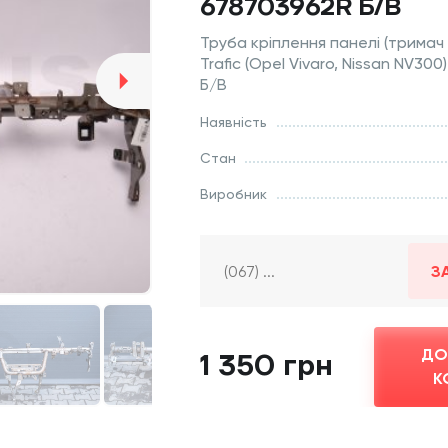
678703962R Б/В
Труба кріплення панелі (тримач
Trafic (Opel Vivaro, Nissan NV300
Б/В
Наявність
Стан
Виробник
З
ДО
1 350 грн
К