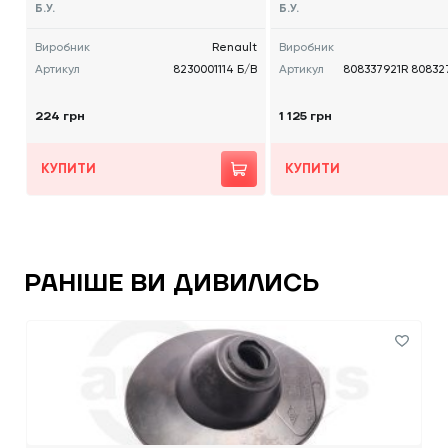
SAN NV400) 2010 -, 8230001114
SAN NV300) 2014 -, 8083
Б.У.
Б.У.
Б/В
808327441R Б/В
Виробник
Renault
Виробник
Артикул
8230001114 Б/В
Артикул
808337921R 80832
224 грн
1 125 грн
КУПИТИ
КУПИТИ
РАНІШЕ ВИ ДИВИЛИСЬ