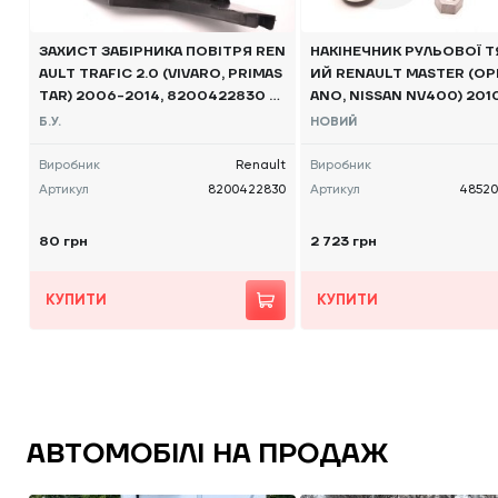
ЗАХИСТ ЗАБІРНИКА ПОВІТРЯ REN
НАКІНЕЧНИК РУЛЬОВОЇ Т
AULT TRAFIC 2.0 (VIVARO, PRIMAS
ИЙ RENAULT MASTER (OP
TAR) 2006-2014, 8200422830 Б/
ANO, NISSAN NV400) 2010
В
06730R OE
Б.У.
НОВИЙ
Виробник
Renault
Виробник
Артикул
8200422830
Артикул
48520
80 грн
2 723 грн
КУПИТИ
КУПИТИ
АВТОМОБІЛІ НА ПРОДАЖ