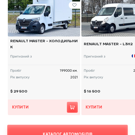
RENAULT MASTER - ХОЛОДИЛЬНИ
RENAULT MASTER - L3H2
К
Пригнаний з
Пригнаний з
Пробіг
199000 км.
Пробіг
2
Рік випуску
2021
Рік випуску
$ 29 500
$ 16 500
КУПИТИ
КУПИТИ
КАТАЛОГ АВТОМОБІЛІВ