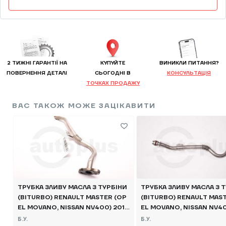
2 ТИЖНІ ГАРАНТІЇ НА
КУПУЙТЕ
ВИНИКЛИ ПИТАННЯ?
ПОВЕРНЕННЯ ДЕТАЛІ
CЬОГОДНІ В
КОНСУЛЬТАЦІЯ
ТОЧКАХ ПРОДАЖУ
ВАС ТАКОЖ МОЖЕ ЗАЦІКАВИТИ
ТРУБКА ЗЛИВУ МАСЛА З ТУРБІНИ
ТРУБКА ЗЛИВУ МАСЛА З 
(BITURBO) RENAULT MASTER (OP
(BITURBO) RENAULT MAS
EL MOVANO, NISSAN NV400) 2010
EL MOVANO, NISSAN NV40
-, 151989505R Б/В
-, 151989505R Б/В
Б.У.
Б.У.