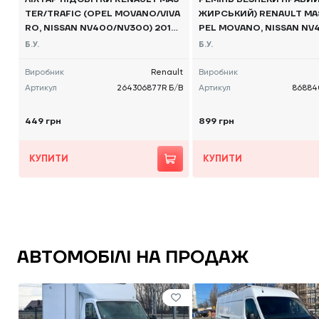
TER/TRAFIC (OPEL MOVANO/VIVA
ЖИРСЬКИЙ) RENAULT MA
RO, NISSAN NV400/NV300) 2010
PEL MOVANO, NISSAN NV4
-, 264306877R Б/В
0 -, 868840019R Б/В
Б.У.
Б.У.
Виробник
Renault
Виробник
Артикул
264306877R Б/В
Артикул
86884
449 грн
899 грн
КУПИТИ
КУПИТИ
АВТОМОБІЛІ НА ПРОДАЖ