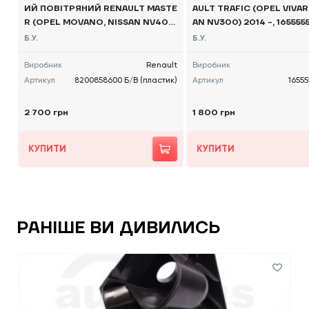
ИЙ ПОВІТРЯНИЙ RENAULT MASTE
AULT TRAFIC (OPEL VIVAR
R (OPEL MOVANO, NISSAN NV40
AN NV300) 2014 -, 165555
0) 2010 -, 8200858600 Б/В
Б.У.
Б.У.
Виробник
Renault
Виробник
Артикул
8200858600 Б/В (пластик)
Артикул
16555
2 700 грн
1 800 грн
КУПИТИ
КУПИТИ
РАНІШЕ ВИ ДИВИЛИСЬ