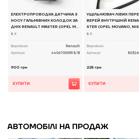
ЕЛЕКТРОПРОВОДКА ДАТЧИКА З
УЩІЛЬНЮВАЧ ЛІВИХ ПЕРЕ
НОСУ ГАЛЬМІВНИХ КОЛОДОК ЗА
ВЕРЕЙ ВНУТРІШНІЙ RENA
ДНІХ RENAULT MASTER (OPEL MO
STER (OPEL MOVANO, NIS
VANO, NISSAN NV400) 2010 -, 44
400) 2010 -, 803260001
Б.У.
Б.У.
0670001R Б/В
Виробник
Renault
Виробник
Артикул
440670001R Б/В
Артикул
80326
900 грн
225 грн
КУПИТИ
КУПИТИ
АВТОМОБІЛІ НА ПРОДАЖ