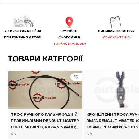
2 ТИЖНІ ГАРАНТІЇ НА
КУПУЙТЕ
ВИНИКЛИ ПИТАННЯ?
ПОВЕРНЕННЯ ДЕТАЛІ
CЬОГОДНІ В
КОНСУЛЬТАЦІЯ
ТОЧКАХ ПРОДАЖУ
ТОВАРИ КАТЕГОРІЇ
ТРОС РУЧНОГО ГАЛЬМА ЗАДНІЙ
КРОНШТЕЙН ТРОСА РУЧ
ПРАВИЙ/ЛІВИЙ RENAULT MASTER
ЛЬМА RENAULT MASTER (
(OPEL MOVANO, NISSAN NV400) 2
OVANO, NISSAN NV400) 20
010 -, 8200727569 Б/В
9194498R Б/В
Б.У.
Б.У.