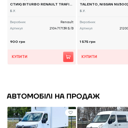
СТИК) BITURBO RENAULT TRAFIC
TALENTO, NISSAN NV300)
(OPEL VIVARO, NISSAN NV300) 20
2019->, - 212001517R Б/В
Б.У.
Б.У.
14 -, 210471713R Б/В
Виробник
Renault
Виробник
Артикул
210471713R Б/В
Артикул
21200
900 грн
1 575 грн
КУПИТИ
КУПИТИ
АВТОМОБІЛІ НА ПРОДАЖ