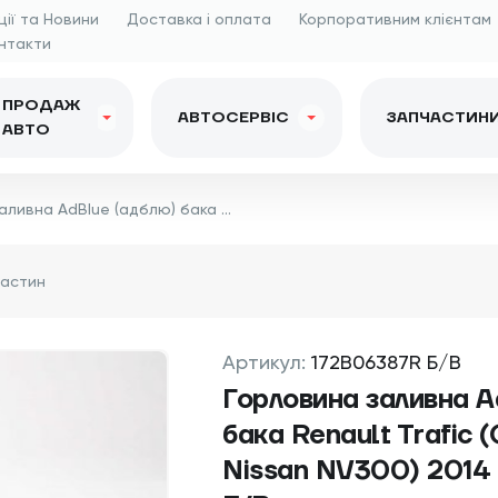
ції та Новини
Доставка і оплата
Корпоративним клієнтам
нтакти
ПРОДАЖ
АВТОСЕРВІС
ЗАПЧАСТИН
АВТО
Горловина заливна AdBlue (адблю) бака Renault Trafic (Opel Vivaro, Nissan NV300) 2014 -, 172B06387R Б/В
Артикул:
172B06387R Б/В
Горловина заливна A
бака Renault Trafic (
Nissan NV300) 2014 