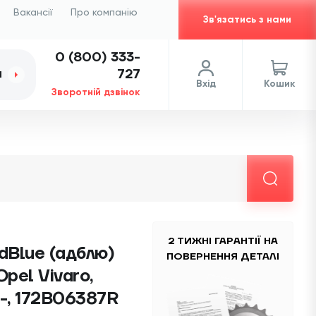
Вакансії
Про компанію
Зв'язатись з нами
0 (800) 333-
727
И
Вхід
Кошик
Зворотній дзвінок
2 ТИЖНІ ГАРАНТІЇ НА
dBlue (адблю)
ПОВЕРНЕННЯ ДЕТАЛІ
Opel Vivaro,
-, 172B06387R