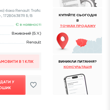
) бака Renault Trafic
КУПУЙТЕ
CЬОГОДНІ
 -, 172B06387R Б/В
В
Є в наявності
ТОЧКАХ ПРОДАЖУ
Вживаний (Б.У.)
Renault
АМОВИТИ В 1 КЛІК
ВИНИКЛИ ПИТАННЯ?
КОНСУЛЬТАЦІЯ
ДАТИ У
ОШИК