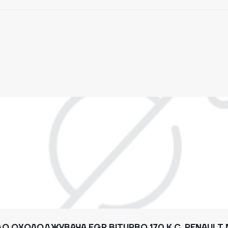
О ОХОЛОДЖУВАЧА EGR BITURBO 170 К.С. RENAULT 