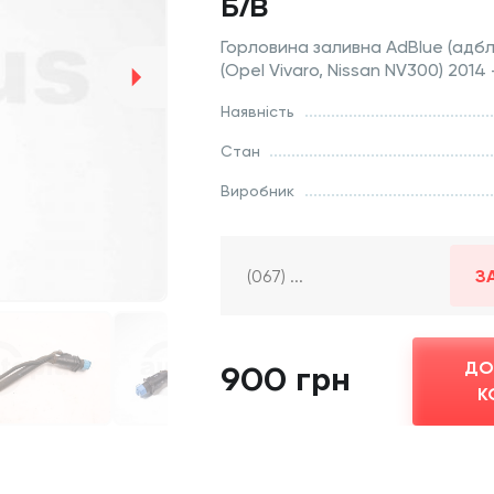
Б/В
Горловина заливна AdBlue (адблю
(Opel Vivaro, Nissan NV300) 2014
Наявність
Стан
Виробник
З
ДО
900 грн
К