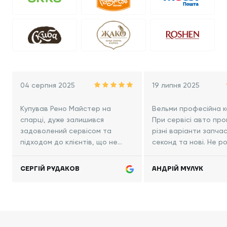
04 серпня 2025
19 липня 2025
Купував Рено Майстер на
Вельми професійна к
спарці, дуже залишився
При сервісі авто пр
задоволений сервісом та
різні варіанти запча
підходом до клієнтів, що не
секонд та нові. Не р
часто трапляється в наш час.
процес ремонту авта
AutoPlus дотримується слова!
та по суті.
СЕРГІЙ РУДАКОВ
АНДРІЙ МУЛУК
Виконали усі зобов'язання.
Рекомендую!