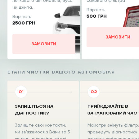
легкового
автомобіля, буса
сажового фільтра
чи джипа.
Вартість
500 ГРН
Вартість
2500 ГРН
ЗАМОВИТИ
ЗАМОВИТИ
ЕТАПИ ЧИСТКИ ВАШОГО АВТОМОБІЛЯ
ЗАПИШІТЬСЯ НА
ПРИЇЖДЖАЙТЕ В
ДІАГНОСТИКУ
ЗАПЛАНОВАНИЙ ЧАС
Залиште свої контакти,
Майстри знімуть фільтр,
ми зв'яжемося з Вами за 5
проведуть діагностику
хвилин, відповімо на всі
ступеня забруднення т