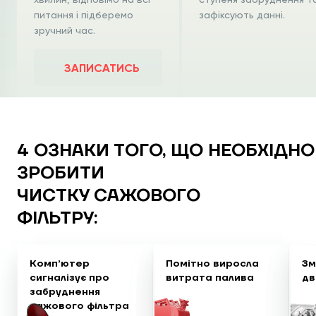
питання і підберемо
зафіксують данні.
зручний час.
ЗАПИСАТИСЬ
4 ОЗНАКИ ТОГО, ЩО НЕОБХІДНО
ЗРОБИТИ
ЧИСТКУ САЖОВОГО
ФІЛЬТРУ:
Комп’ютер
Помітно виросла
Зм
сигналізує про
витрата палива
дв
забруднення
сажового фільтра