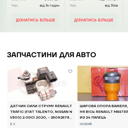
Час
від 3х годин
Час
від 30хв
ДІЗНАТИСЬ БІЛЬШЕ
ДІЗНАТИСЬ БІЛЬШЕ
ЗАПЧАСТИНИ ДЛЯ АВТО
ДАТЧИК СИЛИ СТРУМУ RENAULT
ШАРОВА ОПОРА ВАЖЕЛЯ,
TRAFIC (FIAT TALENTO, NISSAN N
НЯ ВІСЬ RENAULT MASTE
V300) 2.0DCI 2020, - 250825784
ИЗ 24 ПАЛЕЦЬ
R Б/В
Б.У.
НОВИЙ