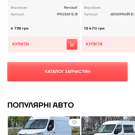
Виробник
Renault
Виробник
Артикул
991206X Б/В
Артикул
651009963R Б/
6 735 грн
13 470 грн
КУПИТИ
КУПИТИ
КАТАЛОГ ЗАПЧАСТИН
ПОПУЛЯРНІ АВТО