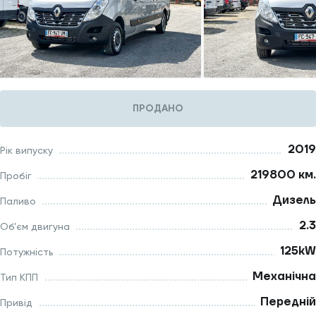
ПРОДАНО
2019
Рік випуску
219800 км.
Пробіг
Дизель
Паливо
2.3
Об’єм двигуна
125kW
Потужність
Механічна
Тип КПП
Передній
Привід