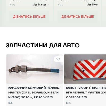
Час
від 3х годин
Час
від 30хв
ДІЗНАТИСЬ БІЛЬШЕ
ДІЗНАТИСЬ БІЛЬШЕ
ЗАПЧАСТИНИ ДЛЯ АВТО
КАРДАНЧИК КЕРМОВИЙ RENAULT
КАПОТ (2 СОРТ) ПІСЛЯ Р
MASTER (OPEL MOVANO, NISSAN
НГА RENAULT MASTER 2014
NV400) 2020 -, 991206X Б/В
009963R Б/В
Б.У.
Б.У.