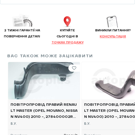
2 ТИЖНІ ГАРАНТІЇ НА
КУПУЙТЕ
ВИНИКЛИ ПИТАННЯ?
ПОВЕРНЕННЯ ДЕТАЛІ
CЬОГОДНІ В
КОНСУЛЬТАЦІЯ
ТОЧКАХ ПРОДАЖУ
ВАС ТАКОЖ МОЖЕ ЗАЦІКАВИТИ
ПОВІТРОПРОВІД ПРАВИЙ RENAU
ПОВІТРОПРОВІД ПРАВИ
LT MASTER (OPEL MOVANO, NISSA
LT MASTER (OPEL MOVANO
N NV400) 2010 -, 278400002R
N NV400) 2010 -, 27840
Б/В
Б/В
Б.У.
Б.У.