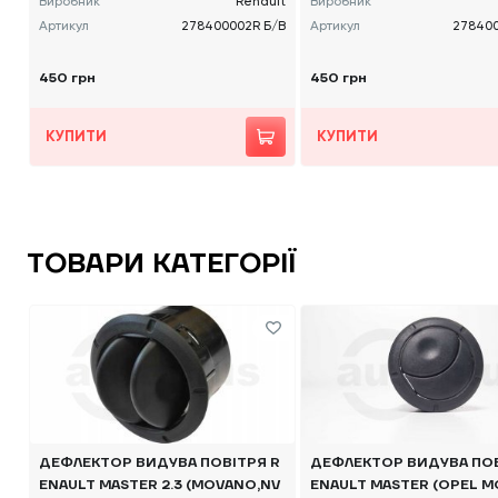
Виробник
Renault
Виробник
Артикул
278400002R Б/В
Артикул
278400
450 грн
450 грн
КУПИТИ
КУПИТИ
ТОВАРИ КАТЕГОРІЇ
ДЕФЛЕКТОР ВИДУВА ПОВІТРЯ R
ДЕФЛЕКТОР ВИДУВА ПОВ
ENAULT MASTER 2.3 (MOVANO,NV
ENAULT MASTER (OPEL M