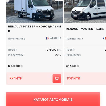
RENAULT MASTER - ХОЛОДИЛЬНИ
RENAULT MASTER - L3H2
К
Пригнаний з
ФРАНЦІЯ
Пригнаний з
Пробіг
275000 км.
Пробіг
2
Рік випуску
2019
Рік випуску
$ 30 000
$ 16 500
КУПИТИ
КУПИТИ
КАТАЛОГ АВТОМОБІЛІВ