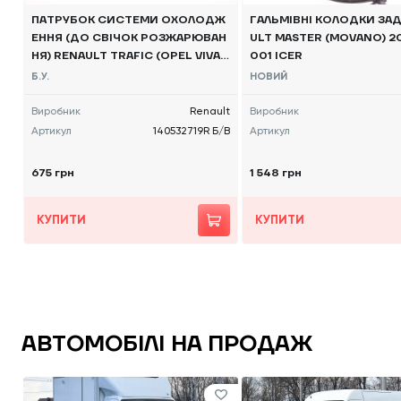
ПАТРУБОК СИСТЕМИ ОХОЛОДЖ
ГАЛЬМІВНІ КОЛОДКИ ЗАД
ЕННЯ (ДО СВІЧОК РОЗЖАРЮВАН
ULT MASTER (MOVANO) 201
НЯ) RENAULT TRAFIC (OPEL VIVAR
001 ICER
O, NISSAN NV300) 2014 -, 140532
Б.У.
НОВИЙ
719R Б/В
Виробник
Renault
Виробник
Артикул
140532719R Б/В
Артикул
675 грн
1 548 грн
КУПИТИ
КУПИТИ
АВТОМОБІЛІ НА ПРОДАЖ