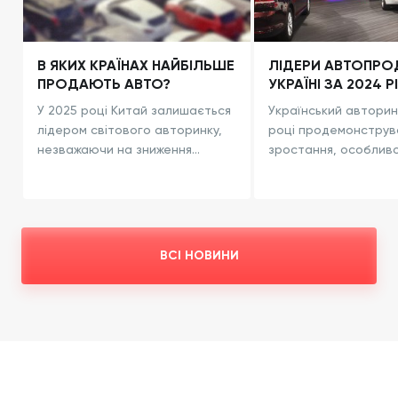
В ЯКИХ КРАЇНАХ НАЙБІЛЬШЕ
ЛІДЕРИ АВТОПРО
ПРОДАЮТЬ АВТО?
УКРАЇНІ ЗА 2024 Р
У 2025 році Китай залишається
Український авторин
лідером світового авторинку,
році продемонструв
незважаючи на зниження
зростання, особливо
продажів на 0,8%. США зайняли
сегменті нових легк
друге місце, а Індія – третє.
автомобілів. За даними
Великобританія очолила
«Укравтопром», у 20
європейсь...
було зареєстровано .
ВСІ НОВИНИ