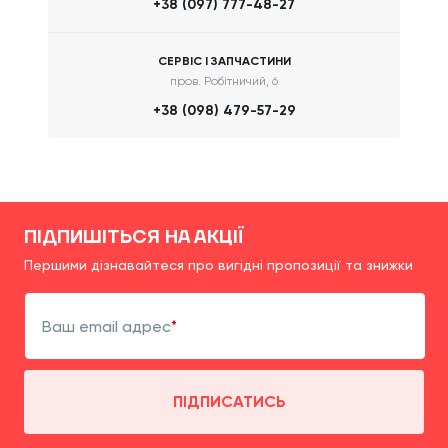
+38 (097) 777-48-27
СЕРВІС І ЗАПЧАСТИНИ
пров. Робітничий, 6
+38 (098) 479-57-29
ПІДПИШІТЬСЯ НА АКЦІЇ
Першими дізнавайтеся про вигідні пропозиції та знижки
Ваш email адрес
ПІДПИСАТИСЬ