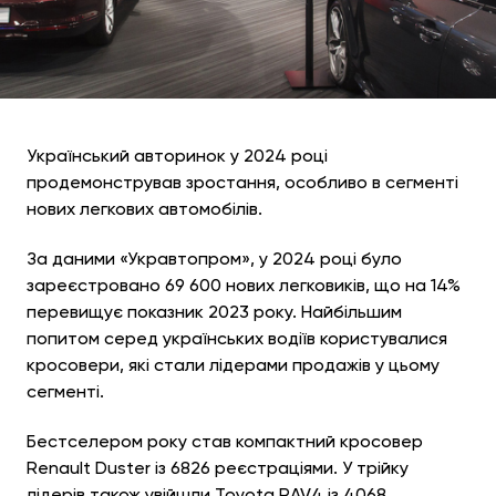
Український авторинок у 2024 році
продемонстрував зростання, особливо в сегменті
нових легкових автомобілів.
За даними «Укравтопром», у 2024 році було
зареєстровано 69 600 нових легковиків, що на 14%
перевищує показник 2023 року. Найбільшим
попитом серед українських водіїв користувалися
кросовери, які стали лідерами продажів у цьому
сегменті.
Бестселером року став компактний кросовер
Renault Duster із 6826 реєстраціями. У трійку
лідерів також увійшли Toyota RAV4 із 4068