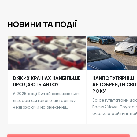
НОВИНИ ТА ПОДІЇ
В ЯКИХ КРАЇНАХ НАЙБІЛЬШЕ
НАЙПОПУЛЯРНІШІ
ПРОДАЮТЬ АВТО?
АВТОБРЕНДИ СВІТ
РОКУ
У 2025 році Китай залишається
За результатами до
лідером світового авторинку,
Focus2Move, Toyota 
незважаючи на зниження
очолила рейтинг на
продажів на 0,8%. США зайняли
продаваних автомоб
друге місце, а Індія – третє.
брендів у 2024 році,
Великобританія очолила
реалізувавши 8,33 м
європейсь...