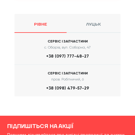
РІВНЕ
ЛУЦЬК
СЕРВІС І ЗАПЧАСТИНИ
с. Обарів, вул. Соборна, 47
+38 (097) 777-48-27
СЕРВІС І ЗАПЧАСТИНИ
пров. Робітничий, 6
+38 (098) 479-57-29
ПІДПИШІТЬСЯ НА АКЦІЇ
Першими дізнавайтеся про вигідні пропозиції та знижки