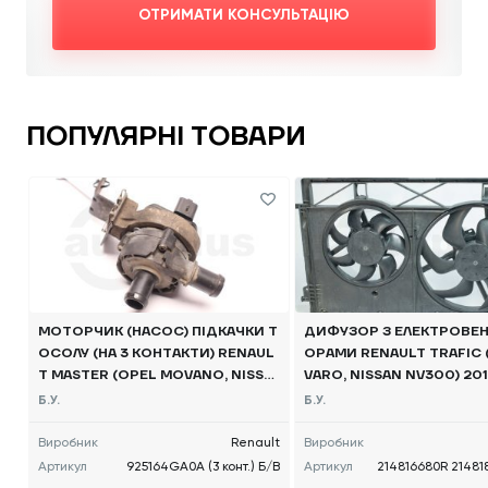
ОТРИМАТИ КОНСУЛЬТАЦІЮ
ПОПУЛЯРНІ ТОВАРИ
МОТОРЧИК (НАСОС) ПІДКАЧКИ Т
ДИФУЗОР З ЕЛЕКТРОВЕ
ОСОЛУ (НА 3 КОНТАКТИ) RENAUL
ОРАМИ RENAULT TRAFIC (
T MASTER (OPEL MOVANO, NISSA
VARO, NISSAN NV300) 2014
N NV400) 2010 -, 925164GA0A Б/
816680R 214818795RБ/В
Б.У.
Б.У.
В
Виробник
Renault
Виробник
Артикул
925164GA0A (3 конт.) Б/В
Артикул
214816680R 21481