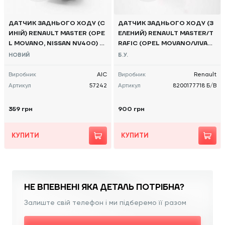
ДАТЧИК ЗАДНЬОГО ХОДУ (С
ДАТЧИК ЗАДНЬОГО ХОДУ (З
ИНІЙ) RENAULT MASTER (OPE
ЕЛЕНИЙ) RENAULT MASTER/T
L MOVANO, NISSAN NV400) 2
RAFIC (OPEL MOVANO/VIVAR
010 - AIC
O, NISSAN NV400/NV300) 201
НОВИЙ
Б.У.
0 -, 8200177718 Б/В
Виробник
AIC
Виробник
Renault
Артикул
57242
Артикул
8200177718 Б/В
359 грн
900 грн
КУПИТИ
КУПИТИ
НЕ ВПЕВНЕНІ ЯКА
ДЕТАЛЬ ПОТРІБНА?
Залиште свій телефон і ми підберемо її разом