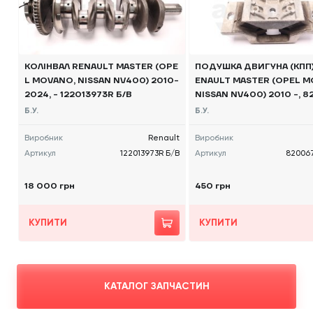
КОЛІНВАЛ RENAULT MASTER (OPE
ПОДУШКА ДВИГУНА (КПП) 
L MOVANO, NISSAN NV400) 2010-
ENAULT MASTER (OPEL M
2024, - 122013973R Б/В
NISSAN NV400) 2010 -, 
857 Б/В
Б.У.
Б.У.
Виробник
Renault
Виробник
Артикул
122013973R Б/В
Артикул
82006
18 000 грн
450 грн
КУПИТИ
КУПИТИ
КАТАЛОГ ЗАПЧАСТИН