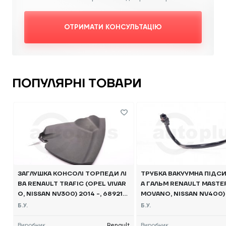
ОТРИМАТИ КОНСУЛЬТАЦІЮ
ПОПУЛЯРНІ ТОВАРИ
ЗАГЛУШКА КОНСОЛІ ТОРПЕДИ ЛІ
ТРУБКА ВАКУУМНА ПІДС
ВА RENAULT TRAFIC (OPEL VIVAR
А ГАЛЬМ RENAULT MASTE
O, NISSAN NV300) 2014 -, 689214
MOVANO, NISSAN NV400) 
361R Б/В
8200735337 Б/В
Б.У.
Б.У.
Виробник
Renault
Виробник