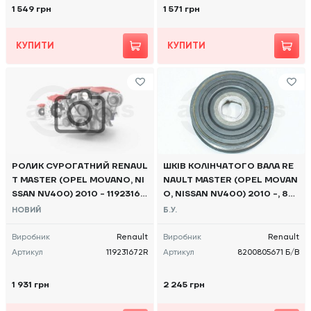
1 549 грн
1 571 грн
КУПИТИ
КУПИТИ
РОЛИК СУРОГАТНИЙ RENAUL
ШКІВ КОЛІНЧАТОГО ВАЛА RE
T MASTER (OPEL MOVANO, NI
NAULT MASTER (OPEL MOVAN
SSAN NV400) 2010 - 11923167
O, NISSAN NV400) 2010 -, 82
2R OE
00805671 Б/В
НОВИЙ
Б.У.
Виробник
Renault
Виробник
Renault
Артикул
119231672R
Артикул
8200805671 Б/В
1 931 грн
2 245 грн