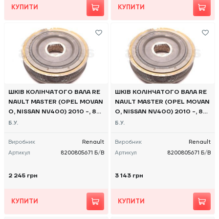
КУПИТИ
КУПИТИ
ШКІВ КОЛІНЧАТОГО ВАЛА RE
ШКІВ КОЛІНЧАТОГО ВАЛА RE
NAULT MASTER (OPEL MOVAN
NAULT MASTER (OPEL MOVAN
O, NISSAN NV400) 2010 -, 82
O, NISSAN NV400) 2010 -, 82
00805671 Б/В
00805671 Б/В
Б.У.
Б.У.
Виробник
Renault
Виробник
Renault
Артикул
8200805671 Б/В
Артикул
8200805671 Б/В
2 245 грн
3 143 грн
КУПИТИ
КУПИТИ