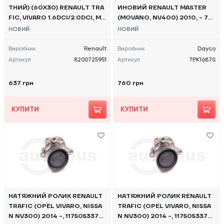
ТНИЙ) (60Х30) RENAULT TRA
ИНОВИЙ RENAULT MASTER
FIC, VIVARO 1.6DCI/2.0DCI, M9
(MOVANO, NV400) 2010, - 7P
R/G9U/R9M 06->, - 82007259
K1687S DAYCO
НОВИЙ
НОВИЙ
51 OE
Виробник
Renault
Виробник
Dayco
Артикул
8200725951
Артикул
7PK1687S
637 грн
760 грн
КУПИТИ
КУПИТИ
НАТЯЖНИЙ РОЛИК RENAULT
НАТЯЖНИЙ РОЛИК RENAULT
TRAFIC (OPEL VIVARO, NISSA
TRAFIC (OPEL VIVARO, NISSA
N NV300) 2014 -, 117505337R
N NV300) 2014 -, 117505337R