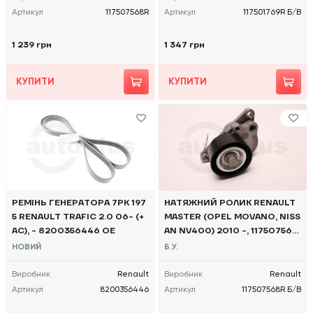
Артикул
117507568R
Артикул
117501769R Б/В
1 239 грн
1 347 грн
КУПИТИ
КУПИТИ
РЕМІНЬ ГЕНЕРАТОРА 7PK 197
НАТЯЖНИЙ РОЛИК RENAULT
5 RENAULT TRAFIC 2.0 06- (+
MASTER (OPEL MOVANO, NISS
AC), - 8200356446 OE
AN NV400) 2010 -, 117507568
R Б/В
НОВИЙ
Б.У.
Виробник
Renault
Виробник
Renault
Артикул
8200356446
Артикул
117507568R Б/В