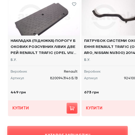
НАКЛАДКА (ПІДНІЖКА) ПОРОГУ Б
ПАТРУБОК СИСТЕМИ О
ОКОВИХ РОЗСУВНИХ ЛІВИХ ДВЕ
ЕННЯ RENAULT TRAFIC (O
РЕЙ RENAULT TRAFIC (OPEL VIVA
ARO, NISSAN NV300) 2014 
RO, NISSAN NV300) 2014 -, 8200
00144R Б/В
Б.У.
Б.У.
943146 Б/В
Виробник
Renault
Виробник
Артикул
8200943146 Б/В
Артикул
92410
449 грн
673 грн
КУПИТИ
КУПИТИ