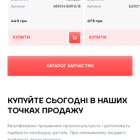
Артикул
689214361R Б/В
Артикул
82007
449 грн
673 грн
КУПИТИ
КУПИТИ
КАТАЛОГ ЗАПЧАСТИН
КУПУЙТЕ СЬОГОДНІ В НАШИХ
ТОЧКАХ ПРОДАЖУ
Кваліфіковані працівники проконсультують і допоможуть
підібрати необхідну деталь. При обмеженому бюджеті
підберуть якісні аналоги