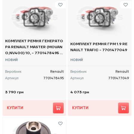
КОМПЛЕКТ РЕМНЯ ГЕНЕРАТО
КОМПЛЕКТ РЕМНЯ ГРМ 1.9 RE
РА RENAULT MASTER (MOVAN
NAULT TRAFIC - 7701477049
O,NV400) 10, - 7701478495 O
E
НОВИЙ
НОВИЙ
Виробник
Renault
Виробник
Renault
Артикул
7701478495
Артикул
7701477049
3 790 грн
4 073 грн
КУПИТИ
КУПИТИ