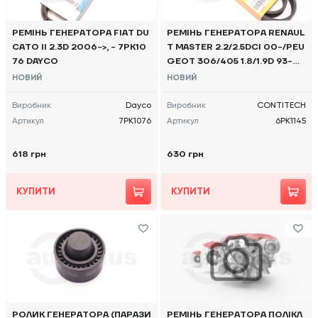
РЕМІНЬ ГЕНЕРАТОРА FIAT DU
РЕМІНЬ ГЕНЕРАТОРА RENAUL
CATO II 2.3D 2006->, - 7PK10
T MASTER 2.2/2.5DCI 00-/PEU
76 DAYCO
GEOT 306/405 1.8/1.9D 93-0
1/FORD FIESTA 1.8 00-02, - 6
НОВИЙ
НОВИЙ
PK1145 CONTITECH
Виробник
Dayco
Виробник
CONTITECH
Артикул
7PK1076
Артикул
6PK1145
618 грн
630 грн
КУПИТИ
КУПИТИ
РОЛИК ГЕНЕРАТОРА (ПАРАЗИ
РЕМІНЬ ГЕНЕРАТОРА ПОЛІКЛ