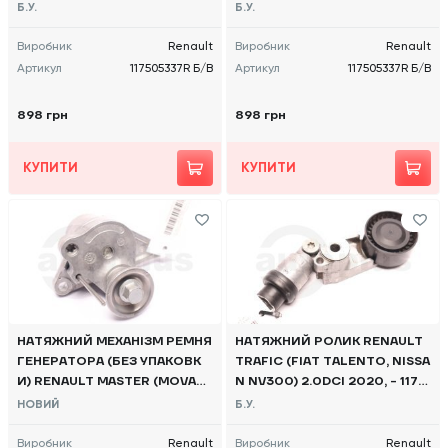
Б/В
Б/В
Б.У.
Б.У.
Виробник
Renault
Виробник
Renault
Артикул
117505337R Б/В
Артикул
117505337R Б/В
898 грн
898 грн
КУПИТИ
КУПИТИ
НАТЯЖНИЙ МЕХАНІЗМ РЕМНЯ
НАТЯЖНИЙ РОЛИК RENAULT
ГЕНЕРАТОРА (БЕЗ УПАКОВК
TRAFIC (FIAT TALENTO, NISSA
И) RENAULT MASTER (MOVAN
N NV300) 2.0DCI 2020, - 1175
O, NV400) 2010, - 117507568
01769R Б/В
НОВИЙ
Б.У.
R OE
Виробник
Renault
Виробник
Renault