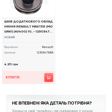
ШКІВ ДОДАТКОВОГО ОБЛАД
НЯННЯ RENAULT MASTER (MO
VANO,NV400) 10, - 12303478
8R OE
НОВИЙ
Виробник
Renault
Артикул
123034788R
4 211 грн
КУПИТИ
НЕ ВПЕВНЕНІ ЯКА
ДЕТАЛЬ ПОТРІБНА?
Залиште свій телефон і ми підберемо її разом