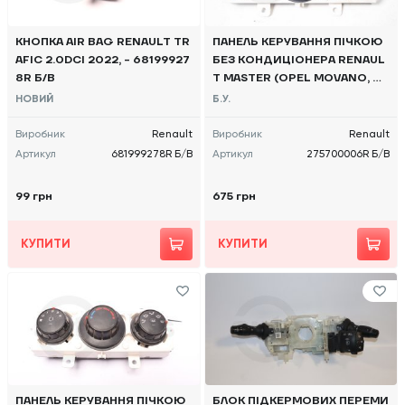
КНОПКА AIR BAG RENAULT TR
ПАНЕЛЬ КЕРУВАННЯ ПІЧКОЮ
AFIC 2.0DCI 2022, - 68199927
БЕЗ КОНДИЦІОНЕРА RENAUL
8R Б/В
T MASTER (OPEL MOVANO, NI
SSAN NV400) 2010 -, 2711037
НОВИЙ
Б.У.
59R Б/В
Виробник
Renault
Виробник
Renault
Артикул
681999278R Б/В
Артикул
275700006R Б/В
99 грн
675 грн
КУПИТИ
КУПИТИ
ПАНЕЛЬ КЕРУВАННЯ ПІЧКОЮ
БЛОК ПІДКЕРМОВИХ ПЕРЕМИ