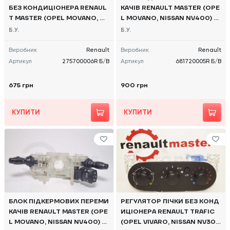
БЕЗ КОНДИЦІОНЕРА RENAUL
КАЧІВ RENAULT MASTER (OPE
T MASTER (OPEL MOVANO, NI
L MOVANO, NISSAN NV400) 2
SSAN NV400) 2010 -, 2711037
010 -, 681720005R Б/В
Б.У.
Б.У.
59R Б/В
Виробник
Renault
Виробник
Renault
Артикул
275700006R Б/В
Артикул
681720005R Б/В
675 грн
900 грн
КУПИТИ
КУПИТИ
БЛОК ПІДКЕРМОВИХ ПЕРЕМИ
РЕГУЛЯТОР ПІЧКИ БЕЗ КОНД
КАЧІВ RENAULT MASTER (OPE
ИЦІОНЕРА RENAULT TRAFIC
L MOVANO, NISSAN NV400) 2
(OPEL VIVARO, NISSAN NV30