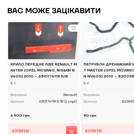
ВАС МОЖЕ ЗАЦІКАВИТИ
КРИЛО ПЕРЕДНЄ ЛІВЕ RENAULT M
ПАТРУБОК ДРЕНАЖНИЙ 
ASTER (OPEL MOVANO, NISSAN N
T MASTER (OPEL MOVANO,
V400) 2010 -, 631017411R Б/В
N NV400) 2010 -, 82009
В
Б.У.
Б.У.
Виробник
Renault
Виробник
Артикул
631017411R Б/В (2 сорт)
Артикул
820093
4 500 грн
90 грн
КУПИТИ
КУПИТИ