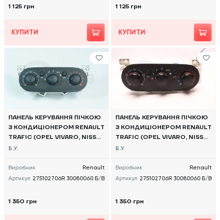
1 125 грн
1 125 грн
КУПИТИ
КУПИТИ
ПАНЕЛЬ КЕРУВАННЯ ПІЧКОЮ
ПАНЕЛЬ КЕРУВАННЯ ПІЧКОЮ
З КОНДИЦІОНЕРОМ RENAULT
З КОНДИЦІОНЕРОМ RENAULT
TRAFIC (OPEL VIVARO, NISSA
TRAFIC (OPEL VIVARO, NISSA
N NV300) 2014 -, 275102706R
N NV300) 2014 -, 275102706R
Б.У.
Б.У.
30080060 Б/В
30080060 Б/В
Виробник
Renault
Виробник
Renault
Артикул
275102706R 30080060 Б/В
Артикул
275102706R 30080060 Б/В
1 350 грн
1 350 грн