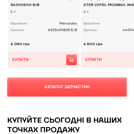
34010800 Б/В
STER (OPEL MOVANO, NIS
400) 2010 -, 440114849R
Б.У.
Б.У.
Виробник
Mercedes
Виробник
Артикул
A2534010800 Б/В
Артикул
44011
4 050 грн
4 500 грн
КУПИТИ
КУПИТИ
КАТАЛОГ ЗАПЧАСТИН
КУПУЙТЕ СЬОГОДНІ В НАШИХ
ТОЧКАХ ПРОДАЖУ