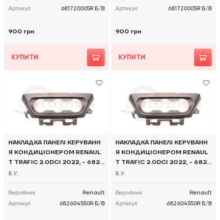
Артикул
681720005R Б/В
Артикул
681720005R Б/В
900 грн
900 грн
КУПИТИ
КУПИТИ
НАКЛАДКА ПАНЕЛІ КЕРУВАНН
НАКЛАДКА ПАНЕЛІ КЕРУВАНН
Я КОНДИЦІОНЕРОМ RENAUL
Я КОНДИЦІОНЕРОМ RENAUL
T TRAFIC 2.0DCI 2022, - 6826
T TRAFIC 2.0DCI 2022, - 6826
04550R Б/В
04550R Б/В
Б.У.
Б.У.
Виробник
Renault
Виробник
Renault
Артикул
682604550R Б/В
Артикул
682604550R Б/В