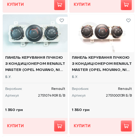
КУПИТИ
КУПИТИ
ПАНЕЛЬ КЕРУВАННЯ ПІЧКОЮ
ПАНЕЛЬ КЕРУВАННЯ ПІЧКОЮ
З КОНДИЦІОНЕРОМ RENAULT
З КОНДИЦІОНЕРОМ RENAULT
MASTER (OPEL MOVANO, NISS
MASTER (OPEL MOVANO, NISS
AN NV400) 2010 -, 27510749
AN NV400) 2010 -, 275100013
Б.У.
Б.У.
0R Б/В
R Б/В
Виробник
Renault
Виробник
Renault
Артикул
275107490R Б/В
Артикул
275100013R Б/В
1 350 грн
1 350 грн
КУПИТИ
КУПИТИ