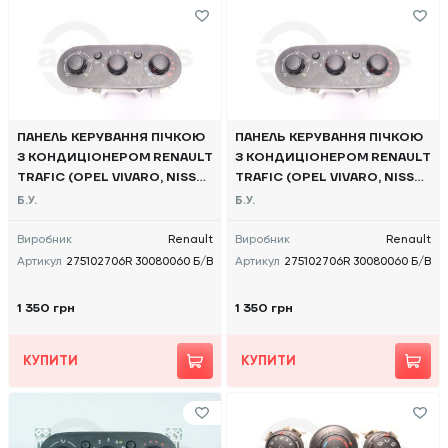
ПАНЕЛЬ КЕРУВАННЯ ПІЧКОЮ
ПАНЕЛЬ КЕРУВАННЯ ПІЧКОЮ
З КОНДИЦІОНЕРОМ RENAULT
З КОНДИЦІОНЕРОМ RENAULT
TRAFIC (OPEL VIVARO, NISSA
TRAFIC (OPEL VIVARO, NISSA
N NV300) 2014 -, 275102706R
N NV300) 2014 -, 275102706R
Б.У.
Б.У.
30080060 Б/В
30080060 Б/В
Виробник
Renault
Виробник
Renault
Артикул
275102706R 30080060 Б/В
Артикул
275102706R 30080060 Б/В
1 350 грн
1 350 грн
КУПИТИ
КУПИТИ