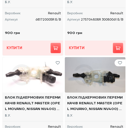
010 -, 681720005R Б/В
0) 2014 -, 275704808R 3008
Б.У.
Б.У.
0061 Б/В
Виробник
Renault
Виробник
Renault
Артикул
681720005R Б/В
Артикул
275704808R 30080061 Б/В
900 грн
900 грн
КУПИТИ
КУПИТИ
БЛОК ПІДКЕРМОВИХ ПЕРЕМИ
БЛОК ПІДКЕРМОВИХ ПЕРЕМИ
КАЧІВ RENAULT MASTER (OPE
КАЧІВ RENAULT MASTER (OPE
L MOVANO, NISSAN NV400) 2
L MOVANO, NISSAN NV400) 2
010 -, 681720005R Б/В
010 -, 681720005R Б/В
Б.У.
Б.У.
Виробник
Renault
Виробник
Renault