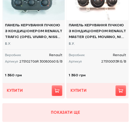
ПАНЕЛЬ КЕРУВАННЯ ПІЧКОЮ
ПАНЕЛЬ КЕРУВАННЯ ПІЧКОЮ
З КОНДИЦІОНЕРОМ RENAULT
З КОНДИЦІОНЕРОМ RENAULT
TRAFIC (OPEL VIVARO, NISSA
MASTER (OPEL MOVANO, NISS
N NV300) 2014 -, 275102706R
AN NV400) 2010 -, 275100013
Б.У.
Б.У.
30080060 Б/В
R Б/В
Виробник
Renault
Виробник
Renault
Артикул
275102706R 30080060 Б/В
Артикул
275100013R Б/В
1 350 грн
1 350 грн
КУПИТИ
КУПИТИ
ПОКАЗАТИ ЩЕ