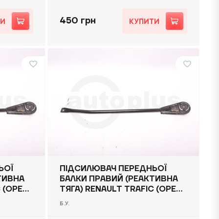
450 грн
ТИ
КУПИТИ
ЬОЇ
ПІДСИЛЮВАЧ ПЕРЕДНЬОЇ
ТИВНА
БАЛКИ ПРАВИЙ (РЕАКТИВНА
 (OPEL
ТЯГА) RENAULT TRAFIC (OPEL
) 2014
VIVARO, NISSAN NV300) 2014
Б.У.
-, 8200425787 Б/В