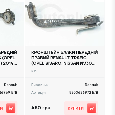
ЕРЕДНІЙ
КРОНШТЕЙН БАЛКИ ПЕРЕДНІЙ
C (OPEL
ПРАВИЙ RENAULT TRAFIC
) 2014
(OPEL VIVARO, NISSAN NV300)
2014 -, 8200626972 Б/В
Б.У.
Renault
Виробник
Renault
26969 Б/В
Артикул
8200626972 Б/В
450 грн
ТИ
КУПИТИ