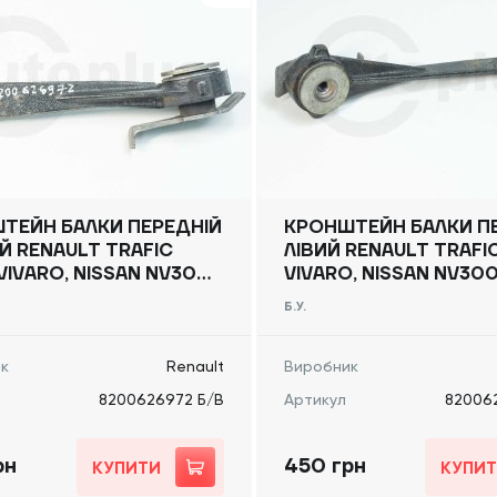
ТЕЙН БАЛКИ ПЕРЕДНІЙ
КРОНШТЕЙН БАЛКИ П
Й RENAULT TRAFIC
ЛІВИЙ RENAULT TRAFI
VIVARO, NISSAN NV300)
VIVARO, NISSAN NV300
, 8200626972 Б/В
-, 8200626969 Б/В
Б.У.
к
Renault
Виробник
8200626972 Б/В
Артикул
82006
рн
450 грн
КУПИТИ
КУПИ