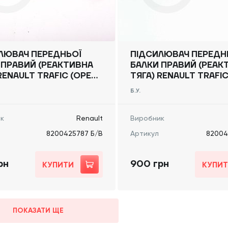
ЛЮВАЧ ПЕРЕДНЬОЇ
ПІДСИЛЮВАЧ ПЕРЕДН
 ПРАВИЙ (РЕАКТИВНА
БАЛКИ ПРАВИЙ (РЕАК
RENAULT TRAFIC (OPEL
ТЯГА) RENAULT TRAFIC
, NISSAN NV300) 2014
VIVARO, NISSAN NV300
Б.У.
0425787 Б/В
-, 8200425787 Б/В
к
Renault
Виробник
8200425787 Б/В
Артикул
82004
рн
900 грн
КУПИТИ
КУПИ
ПОКАЗАТИ ЩЕ