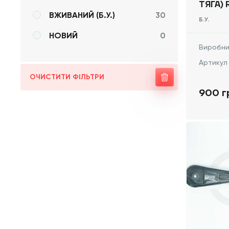
ТЯГА) 
ВЖИВАНИЙ (Б.У.)
30
VIVARO
Б.У.
-, 820
НОВИЙ
0
Виробни
Артикул
ОЧИСТИТИ ФІЛЬТРИ
900 г