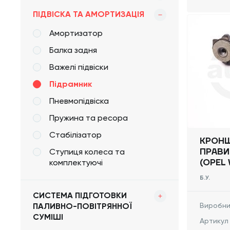
ПІДВІСКА ТА АМОРТИЗАЦІЯ
Амортизатор
Балка задня
Важелі підвіски
Підрамник
Пневмопідвіска
Пружина та ресора
Стабілізатор
КРОНШ
Ступиця колеса та
ПРАВИ
комплектуючі
(OPEL 
2014 -
Б.У.
СИСТЕМА ПІДГОТОВКИ
ПАЛИВНО-ПОВІТРЯННОЇ
Виробни
СУМІШІ
Артикул