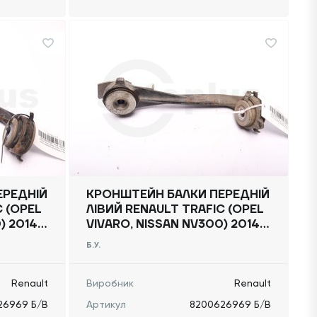
ЕРЕДНІЙ
КРОНШТЕЙН БАЛКИ ПЕРЕДНІЙ
C (OPEL
ЛІВИЙ RENAULT TRAFIC (OPEL
) 2014
VIVARO, NISSAN NV300) 2014
-, 8200626969 Б/В
Б.У.
Renault
Виробник
Renault
26969 Б/В
Артикул
8200626969 Б/В