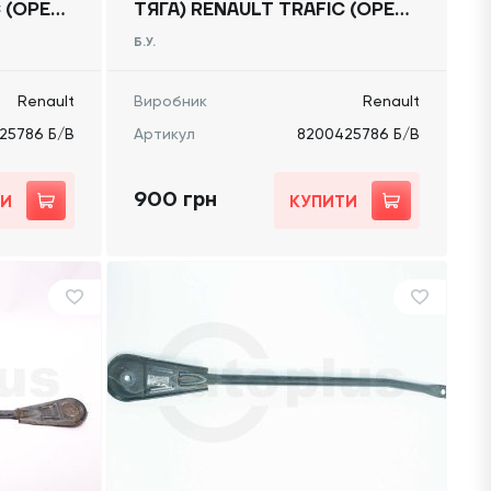
 (OPEL
ТЯГА) RENAULT TRAFIC (OPEL
) 2014
VIVARO, NISSAN NV300) 2014
Б.У.
-, 8200425786 Б/В
Renault
Виробник
Renault
25786 Б/В
Артикул
8200425786 Б/В
900 грн
ТИ
КУПИТИ