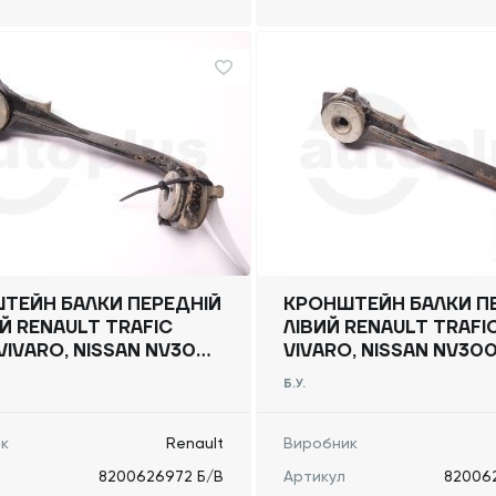
ТЕЙН БАЛКИ ПЕРЕДНІЙ
КРОНШТЕЙН БАЛКИ П
Й RENAULT TRAFIC
ЛІВИЙ RENAULT TRAFI
VIVARO, NISSAN NV300)
VIVARO, NISSAN NV300
, 8200626972 Б/В
-, 8200626969 Б/В
Б.У.
к
Renault
Виробник
8200626972 Б/В
Артикул
82006