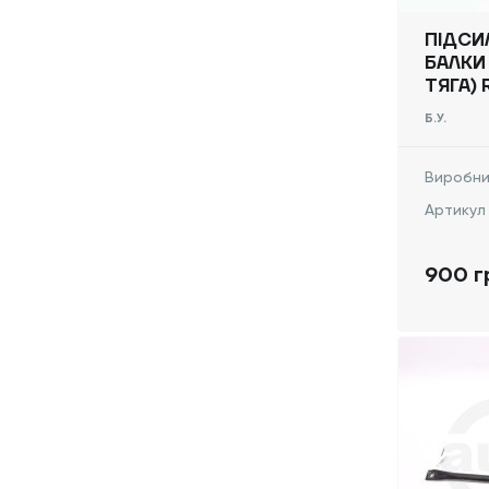
ПІДСИ
БАЛКИ
ТЯГА) 
VIVARO
Б.У.
-, 820
Виробни
Артикул
900 г