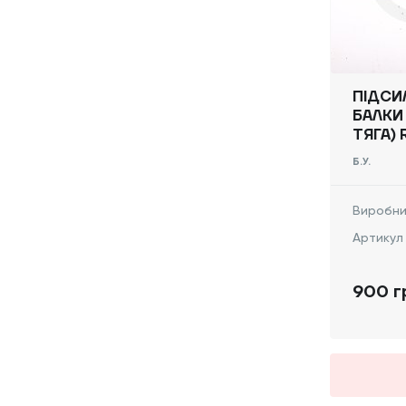
ПІДСИ
БАЛКИ
ТЯГА) 
VIVARO
Б.У.
-, 820
Виробни
Артикул
900 г