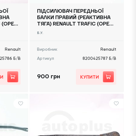
ЬОЇ
ПІДСИЛЮВАЧ ПЕРЕДНЬОЇ
ИВНА
БАЛКИ ПРАВИЙ (РЕАКТИВНА
 (OPEL
ТЯГА) RENAULT TRAFIC (OPEL
) 2014
VIVARO, NISSAN NV300) 2014
Б.У.
-, 8200425787 Б/В
Renault
Виробник
Renault
25786 Б/В
Артикул
8200425787 Б/В
900 грн
ТИ
КУПИТИ