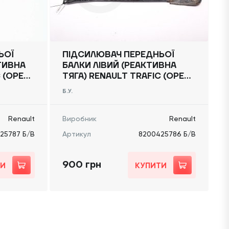
ЬОЇ
ПІДСИЛЮВАЧ ПЕРЕДНЬОЇ
ТИВНА
БАЛКИ ЛІВИЙ (РЕАКТИВНА
 (OPEL
ТЯГА) RENAULT TRAFIC (OPEL
) 2014
VIVARO, NISSAN NV300) 2014
Б.У.
-, 8200425786 Б/В
Renault
Виробник
Renault
25787 Б/В
Артикул
8200425786 Б/В
900 грн
ТИ
КУПИТИ