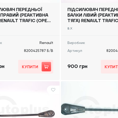
ЛЮВАЧ ПЕРЕДНЬОЇ
ПІДСИЛЮВАЧ ПЕРЕДН
 ПРАВИЙ (РЕАКТИВНА
БАЛКИ ЛІВИЙ (РЕАКТ
RENAULT TRAFIC (OPEL
ТЯГА) RENAULT TRAFIC
, NISSAN NV300) 2014
VIVARO, NISSAN NV300
Б.У.
0425787 Б/В
-, 8200425786 Б/В
к
Renault
Виробник
8200425787 Б/В
Артикул
82004
рн
900 грн
КУПИТИ
КУПИ