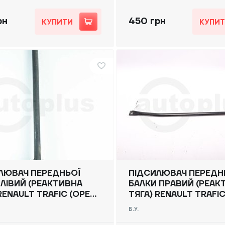
рн
450 грн
КУПИТИ
КУПИ
ЛЮВАЧ ПЕРЕДНЬОЇ
ПІДСИЛЮВАЧ ПЕРЕДН
 ЛІВИЙ (РЕАКТИВНА
БАЛКИ ПРАВИЙ (РЕАК
RENAULT TRAFIC (OPEL
ТЯГА) RENAULT TRAFIC
, NISSAN NV300) 2014
VIVARO, NISSAN NV300
Б.У.
0425786 Б/В
-, 8200425787 Б/В