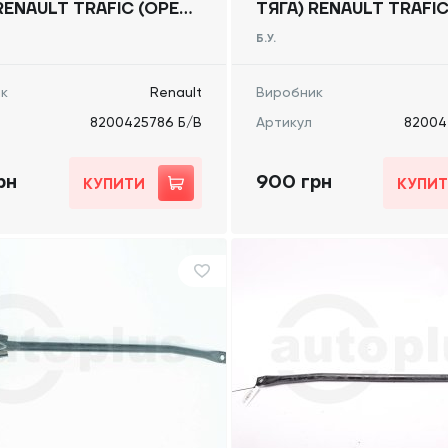
RENAULT TRAFIC (OPEL
ТЯГА) RENAULT TRAFIC
, NISSAN NV300) 2014
VIVARO, NISSAN NV300
Б.У.
0425786 Б/В
-, 8200425786 Б/В
к
Renault
Виробник
8200425786 Б/В
Артикул
82004
рн
900 грн
КУПИТИ
КУПИ