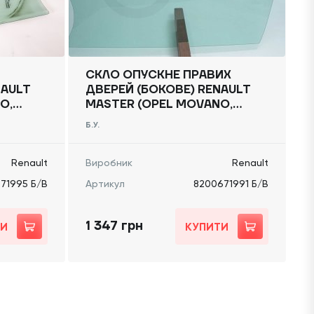
СКЛО ОПУСКНЕ ПРАВИХ
NAULT
ДВЕРЕЙ (БОКОВЕ) RENAULT
O,
MASTER (OPEL MOVANO,
,
NISSAN NV400) 2010 -,
Б.У.
8200671991 Б/В
Renault
Виробник
Renault
71995 Б/В
Артикул
8200671991 Б/В
1 347 грн
ТИ
КУПИТИ