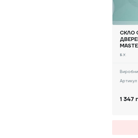
СКЛО 
ДВЕРЕ
MASTE
NISSAN
Б.У.
820067
Виробни
Артикул
1 347 