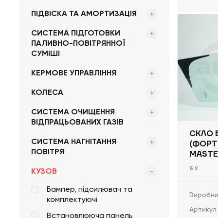
ПІДВІСКА ТА АМОРТИЗАЦІЯ
СИСТЕМА ПІДГОТОВКИ
ПАЛИВНО-ПОВІТРЯННОЇ
СУМІШІ
КЕРМОВЕ УПРАВЛІННЯ
КОЛЕСА
СИСТЕМА ОЧИЩЕННЯ
ВІДПРАЦЬОВАНИХ ГАЗІВ
СКЛО 
СИСТЕМА НАГНІТАННЯ
(ФОРТ
ПОВІТРЯ
MASTE
NISSAN
Б.У.
КУЗОВ
80263
Бампер, підсилювач та
Виробни
комплектуючі
Артикул
Встановлююча панель