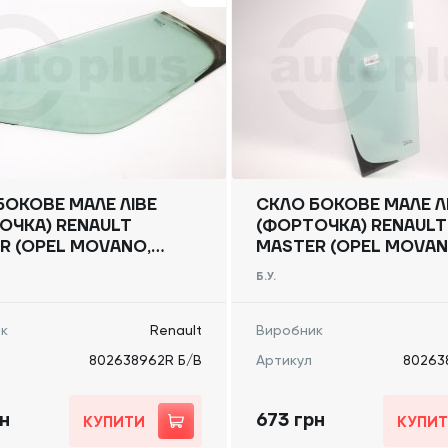
БОКОВЕ МАЛЕ ЛІВЕ
СКЛО БОКОВЕ МАЛЕ Л
ОЧКА) RENAULT
(ФОРТОЧКА) RENAULT
R (OPEL MOVANO,
MASTER (OPEL MOVAN
 NV400) 2010 -,
NISSAN NV400) 2010 -
Б.У.
8962R Б/В
802638962R Б/В
к
Renault
Виробник
802638962R Б/В
Артикул
80263
рн
673 грн
КУПИТИ
КУПИ