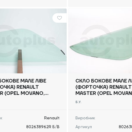
БОКОВЕ МАЛЕ ЛІВЕ
СКЛО БОКОВЕ МАЛЕ Л
ОЧКА) RENAULT
(ФОРТОЧКА) RENAULT
R (OPEL MOVANO,
MASTER (OPEL MOVAN
 NV400) 2010 -,
NISSAN NV400) 2010 -
Б.У.
8962R Б/В
802638962R Б/В
к
Renault
Виробник
802638962R Б/В
Артикул
80263