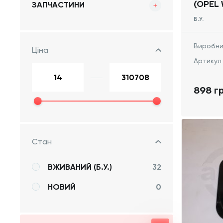
(OPEL 
ЗАПЧАСТИНИ
2014 -
Б.У.
Виробни
Ціна
Артикул
898 г
Стан
ВЖИВАНИЙ (Б.У.)
32
НОВИЙ
0