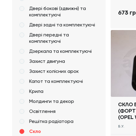
Двері бокові (здвижні) та
673 г
комплектуючі
Двері задні та комплектуючі
Двері передні та
комплектуючі
Дзеркала та комплектуючі
Захист двигуна
Захист колісних арок
Капот та комплектуючі
Крила
Молдинги та декор
СКЛО 
(ФОРТ
Освітлення
(OPEL 
Решітка радіатора
2014 -
Б.У.
Скло