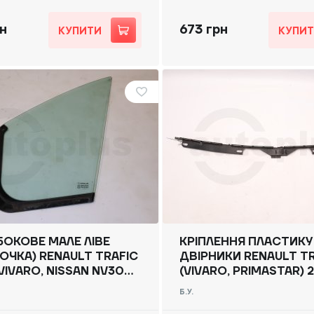
рн
673 грн
КУПИТИ
КУПИ
БОКОВЕ МАЛЕ ЛІВЕ
КРІПЛЕННЯ ПЛАСТИКУ
ОЧКА) RENAULT TRAFIC
ДВІРНИКИ RENAULT T
VIVARO, NISSAN NV300)
(VIVARO, PRIMASTAR) 2
, 802633742R Б/В
2014, 8200036493 Б/
Б.У.