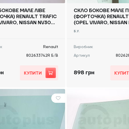
БОКОВЕ МАЛЕ ЛІВЕ
СКЛО БОКОВЕ МАЛЕ П
ОЧКА) RENAULT TRAFIC
(ФОРТОЧКА) RENAULT
VIVARO, NISSAN NV300)
(OPEL VIVARO, NISSAN
, 802633742R Б/В
2014 -, 802628900R Б
Б.У.
к
Renault
Виробник
802633742R Б/В
Артикул
80262
рн
898 грн
КУПИТИ
КУПИ