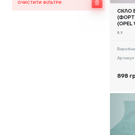
ОЧИСТИТИ ФІЛЬТРИ
СКЛО 
(ФОРТ
(OPEL 
2014 -
Б.У.
Виробни
Артикул
898 г