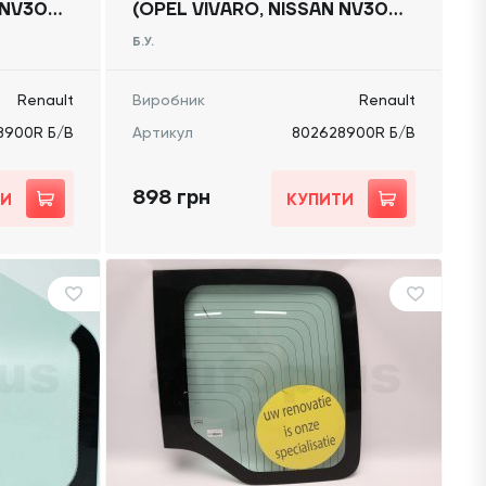
 NV300)
(OPEL VIVARO, NISSAN NV300)
/В
2014 -, 802628900R Б/В
Б.У.
Renault
Виробник
Renault
8900R Б/В
Артикул
802628900R Б/В
898 грн
ТИ
КУПИТИ