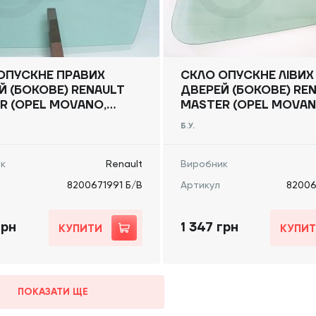
ОПУСКНЕ ПРАВИХ
СКЛО ОПУСКНЕ ЛІВИХ
Й (БОКОВЕ) RENAULT
ДВЕРЕЙ (БОКОВЕ) RE
R (OPEL MOVANO,
MASTER (OPEL MOVAN
 NV400) 2010 -,
NISSAN NV400) 2010 -
Б.У.
1991 Б/В
8200671995 Б/В
к
Renault
Виробник
8200671991 Б/В
Артикул
82006
грн
1 347 грн
КУПИТИ
КУПИ
ПОКАЗАТИ ЩЕ