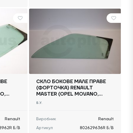
ІВЕ
СКЛО БОКОВЕ МАЛЕ ПРАВЕ
(ФОРТОЧКА) RENAULT
O,
MASTER (OPEL MOVANO,
,
NISSAN NV400) 2010 -,
Б.У.
802629636R Б/В
Renault
Виробник
Renault
8962R Б/В
Артикул
802629636R Б/В