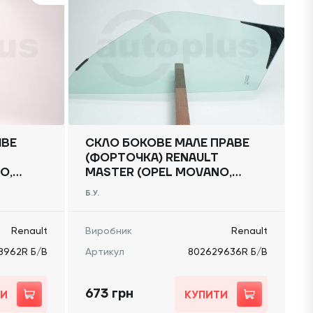
ІВЕ
СКЛО БОКОВЕ МАЛЕ ПРАВЕ
(ФОРТОЧКА) RENAULT
O,
MASTER (OPEL MOVANO,
,
NISSAN NV400) 2010 -,
Б.У.
802629636R Б/В
Renault
Виробник
Renault
8962R Б/В
Артикул
802629636R Б/В
673 грн
ТИ
КУПИТИ