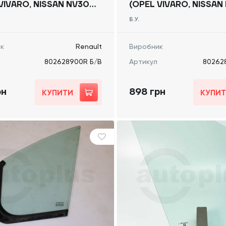
VIVARO, NISSAN NV300)
(OPEL VIVARO, NISSAN
, 802628900R Б/В
2014 -, 802628900R Б
Б.У.
к
Renault
Виробник
802628900R Б/В
Артикул
80262
рн
898 грн
КУПИТИ
КУПИ