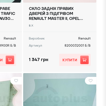
РАВЕ
СКЛО ЗАДНІХ ПРАВИХ
 TRAFIC
ДВЕРЕЙ З ПІДІГРІВОМ
 NV300)
RENAULT MASTER II, OPEL
/В
MOVANO 1998-2010 -,
Б.У.
8200032001 Б/В
Renault
Виробник
Renault
8900R Б/В
Артикул
8200032001 Б/В
1 347 грн
ТИ
КУПИТИ