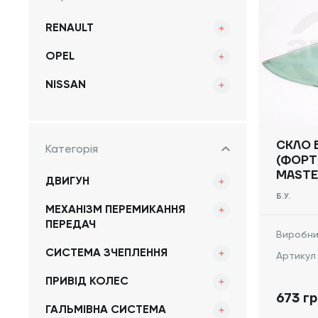
RENAULT
OPEL
NISSAN
СКЛО 
Категорія
(ФОРТ
MASTE
ДВИГУН
NISSAN
Б.У.
80263
МЕХАНІЗМ ПЕРЕМИКАННЯ
ПЕРЕДАЧ
Виробни
СИСТЕМА ЗЧЕПЛЕННЯ
Артикул
ПРИВІД КОЛЕС
673 г
ГАЛЬМІВНА СИСТЕМА