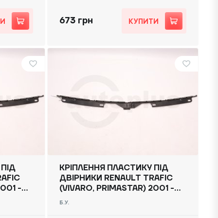
673 грн
ТИ
КУПИТИ
 ПІД
КРІПЛЕННЯ ПЛАСТИКУ ПІД
RAFIC
ДВІРНИКИ RENAULT TRAFIC
001 -
(VIVARO, PRIMASTAR) 2001 -
В
2014, 8200036493 Б/В
Б.У.