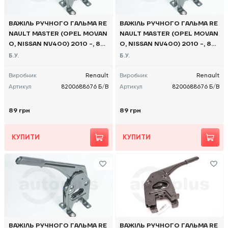
ВАЖІЛЬ РУЧНОГО ГАЛЬМА RE
ВАЖІЛЬ РУЧНОГО ГАЛЬМА RE
NAULT MASTER (OPEL MOVAN
NAULT MASTER (OPEL MOVAN
O, NISSAN NV400) 2010 -, 82
O, NISSAN NV400) 2010 -, 82
00688676 Б/В
00688676 Б/В
Б.У.
Б.У.
Виробник
Renault
Виробник
Renault
Артикул
8200688676 Б/В
Артикул
8200688676 Б/В
89 грн
89 грн
КУПИТИ
КУПИТИ
ВАЖІЛЬ РУЧНОГО ГАЛЬМА RE
ВАЖІЛЬ РУЧНОГО ГАЛЬМА RE