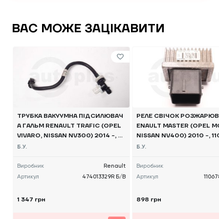
ВАС МОЖЕ ЗАЦІКАВИТИ
ТРУБКА ВАКУУМНА ПІДСИЛЮВАЧ
РЕЛЕ СВІЧОК РОЗЖАРЮВ
А ГАЛЬМ RENAULT TRAFIC (OPEL
ENAULT MASTER (OPEL M
VIVARO, NISSAN NV300) 2014 -, 4
NISSAN NV400) 2010 -, 1
74013329R Б/В
R Б/В
Б.У.
Б.У.
Виробник
Renault
Виробник
Артикул
474013329R Б/В
Артикул
11067
1 347 грн
898 грн