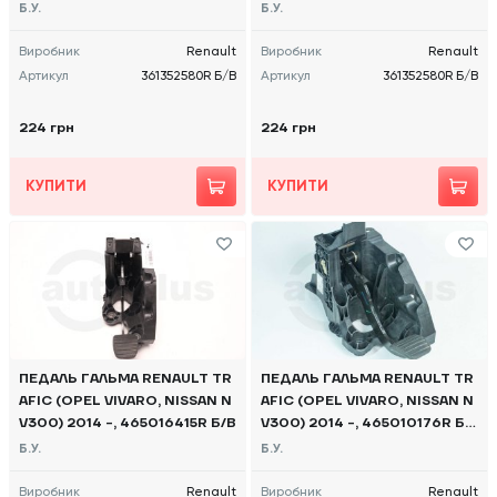
2580R Б/В
2580R Б/В
Б.У.
Б.У.
Виробник
Renault
Виробник
Renault
Артикул
361352580R Б/В
Артикул
361352580R Б/В
224 грн
224 грн
КУПИТИ
КУПИТИ
ПЕДАЛЬ ГАЛЬМА RENAULT TR
ПЕДАЛЬ ГАЛЬМА RENAULT TR
AFIC (OPEL VIVARO, NISSAN N
AFIC (OPEL VIVARO, NISSAN N
V300) 2014 -, 465016415R Б/В
V300) 2014 -, 465010176R Б/
В
Б.У.
Б.У.
Виробник
Renault
Виробник
Renault