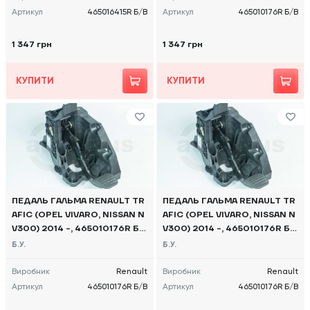
Артикул
465016415R Б/В
Артикул
465010176R Б/В
1 347 грн
1 347 грн
КУПИТИ
КУПИТИ
ПЕДАЛЬ ГАЛЬМА RENAULT TR
ПЕДАЛЬ ГАЛЬМА RENAULT TR
AFIC (OPEL VIVARO, NISSAN N
AFIC (OPEL VIVARO, NISSAN N
V300) 2014 -, 465010176R Б/
V300) 2014 -, 465010176R Б/
В
В
Б.У.
Б.У.
Виробник
Renault
Виробник
Renault
Артикул
465010176R Б/В
Артикул
465010176R Б/В