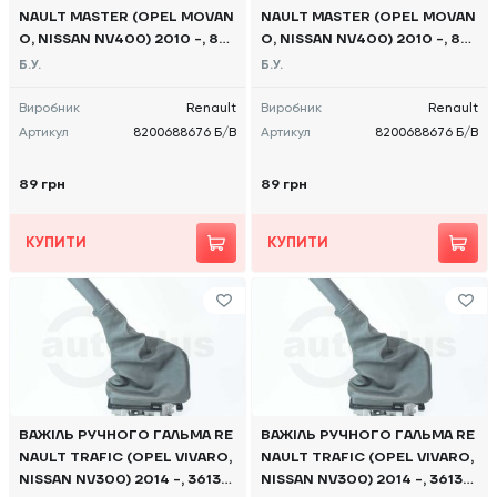
NAULT MASTER (OPEL MOVAN
NAULT MASTER (OPEL MOVAN
O, NISSAN NV400) 2010 -, 82
O, NISSAN NV400) 2010 -, 82
00688676 Б/В
00688676 Б/В
Б.У.
Б.У.
Виробник
Renault
Виробник
Renault
Артикул
8200688676 Б/В
Артикул
8200688676 Б/В
89 грн
89 грн
КУПИТИ
КУПИТИ
ВАЖІЛЬ РУЧНОГО ГАЛЬМА RE
ВАЖІЛЬ РУЧНОГО ГАЛЬМА RE
NAULT TRAFIC (OPEL VIVARO,
NAULT TRAFIC (OPEL VIVARO,
NISSAN NV300) 2014 -, 36135
NISSAN NV300) 2014 -, 36135