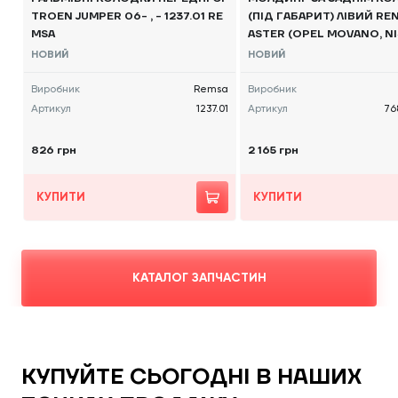
TROEN JUMPER 06- , - 1237.01 RE
(ПІД ГАБАРИТ) ЛІВИЙ RE
MSA
ASTER (OPEL MOVANO, NI
V400) 2010, - 768F2000
НОВИЙ
НОВИЙ
Виробник
Remsa
Виробник
Артикул
1237.01
Артикул
76
826 грн
2 165 грн
КУПИТИ
КУПИТИ
КАТАЛОГ ЗАПЧАСТИН
КУПУЙТЕ СЬОГОДНІ В НАШИХ