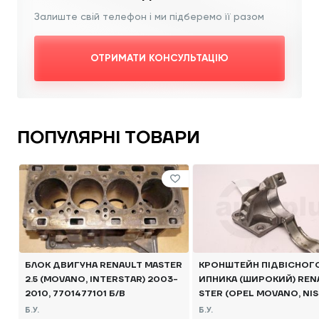
Залиште свій телефон і ми підберемо її разом
ОТРИМАТИ КОНСУЛЬТАЦІЮ
ПОПУЛЯРНІ ТОВАРИ
БЛОК ДВИГУНА RENAULT MASTER
КРОНШТЕЙН ПІДВІСНОГ
2.5 (MOVANO, INTERSTAR) 2003-
ИПНИКА (ШИРОКИЙ) REN
2010, 7701477101 Б/В
STER (OPEL MOVANO, NIS
400) 2014 -, 397748146R
Б.У.
Б.У.