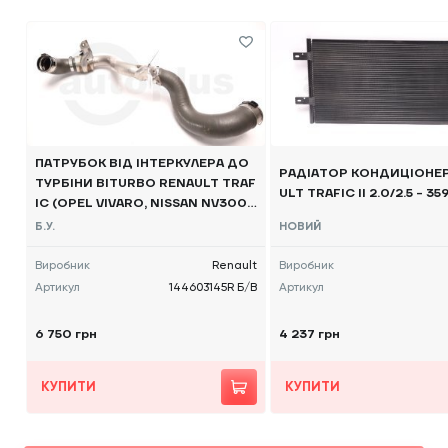
ПАТРУБОК ВІД ІНТЕРКУЛЕРА ДО
РАДІАТОР КОНДИЦІОНЕР
ТУРБІНИ BITURBO RENAULT TRAF
ULT TRAFIC II 2.0/2.5 - 3
IC (OPEL VIVARO, NISSAN NV300)
2014 -, 144603145R Б/В
Б.У.
НОВИЙ
Виробник
Renault
Виробник
Артикул
144603145R Б/В
Артикул
6 750 грн
4 237 грн
КУПИТИ
КУПИТИ