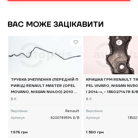
ВАС МОЖЕ ЗАЦІКАВИТИ
ТРУБКА ЗЧЕПЛЕННЯ (ПЕРЕДНІЙ П
КРИШКА ГРМ RENAULT TR
РИВІД) RENAULT MASTER (OPEL
PEL VIVARO, NISSAN NV30
MOVANO, NISSAN NV400) 2010 -,
I 2014->, - 135027147R Б/
8200789594 Б/В
Б.У.
Б.У.
Виробник
Renault
Виробник
Артикул
8200789594 Б/В
Артикул
13502
1 575 грн
1 350 грн