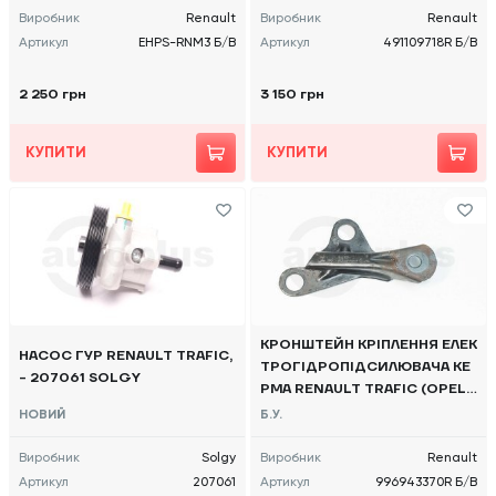
Виробник
Renault
Виробник
Renault
Артикул
EHPS-RNM3 Б/В
Артикул
491109718R Б/В
2 250 грн
3 150 грн
КУПИТИ
КУПИТИ
КРОНШТЕЙН КРІПЛЕННЯ ЕЛЕК
НАСОС ГУР RENAULT TRAFIC,
ТРОГІДРОПІДСИЛЮВАЧА КЕ
- 207061 SOLGY
РМА RENAULT TRAFIC (OPEL
VIVARO, NISSAN NV300) 2014
НОВИЙ
Б.У.
-, 996943370R Б/В
Виробник
Solgy
Виробник
Renault
Артикул
207061
Артикул
996943370R Б/В