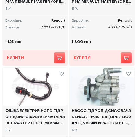
РМА RENAULT MASTER (OPEL
РМА RENAULT MASTER (OPEL
MOVANO, NISSAN NV400) 201
MOVANO, NISSAN NV400) 201
Б.У.
Б.У.
5, - A0035475 Б/В
5, - A0035475 Б/В
Виробник
Renault
Виробник
Renault
Артикул
A0035475 Б/В
Артикул
A0035475 Б/В
1 125 грн
1 800 грн
КУПИТИ
КУПИТИ
ФІШКА ЕЛЕКТРИЧНОГО ГІДР
НАСОС ГІДРОПІДСИЛЮВАЧА
ОПІДСИЛЮВАЧА КЕРМА RENA
RENAULT MASTER (OPEL MOV
ULT MASTER (OPEL MOVANO,
ANO, NISSAN NV400) 2010 -,
NISSAN NV400) 2010, - EHPS-
491109718R Б/В
Б.У.
Б.У.
RNM3 Б/В