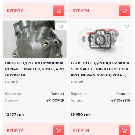
КУПИТИ
КУПИТИ
НАСОС ГІДРОПІДСИЛЮВАЧА
ЕЛЕКТРО-ГІДРОПІДСИЛЮВА
RENAULT MASTER, 2010-, 4911
Ч RENAULT TRAFIC (OPEL VIV
00915R OE
ARO, NISSAN NV300) 2014 -,4
91104991R OE
НОВИЙ
НОВИЙ
Виробник
Renault
Виробник
Renault
Артикул
491100915R
Артикул
491104991R
12 177 грн
13 950 грн
КУПИТИ
КУПИТИ