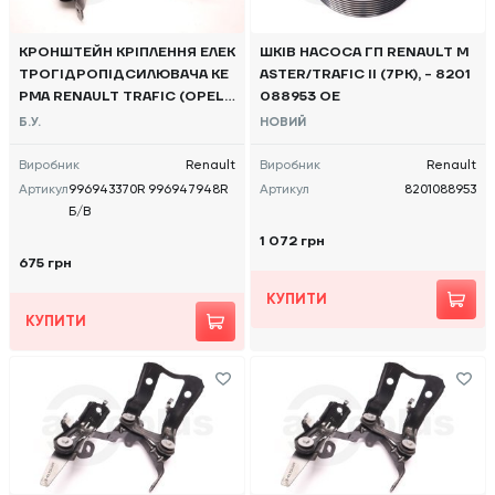
КРОНШТЕЙН КРІПЛЕННЯ ЕЛЕК
ШКІВ НАСОСА ГП RENAULT M
ТРОГІДРОПІДСИЛЮВАЧА КЕ
ASTER/TRAFIC II (7РК), - 8201
РМА RENAULT TRAFIC (OPEL
088953 OE
VIVARO, NISSAN NV300) 2014
Б.У.
НОВИЙ
-, 996943370R 996947948R
Б/В
Виробник
Renault
Виробник
Renault
Артикул
996943370R 996947948R
Артикул
8201088953
Б/В
1 072 грн
675 грн
КУПИТИ
КУПИТИ