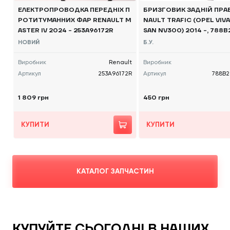
ЕЛЕКТРОПРОВОДКА ПЕРЕДНІХ П
БРИЗГОВИК ЗАДНІЙ ПРА
РОТИТУМАННИХ ФАР RENAULT M
NAULT TRAFIC (OPEL VIVA
ASTER IV 2024 - 253A96172R
SAN NV300) 2014 -, 788B
Б/В
НОВИЙ
Б.У.
Виробник
Renault
Виробник
Артикул
253A96172R
Артикул
788B2
1 809 грн
450 грн
КУПИТИ
КУПИТИ
КАТАЛОГ ЗАПЧАСТИН
КУПУЙТЕ СЬОГОДНІ В НАШИХ