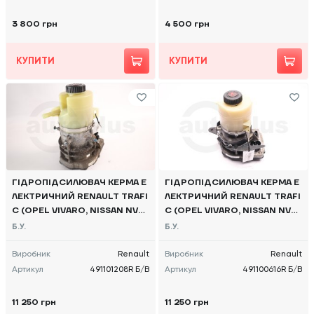
3 800 грн
4 500 грн
КУПИТИ
КУПИТИ
ГІДРОПІДСИЛЮВАЧ КЕРМА Е
ГІДРОПІДСИЛЮВАЧ КЕРМА Е
ЛЕКТРИЧНИЙ RENAULT TRAFI
ЛЕКТРИЧНИЙ RENAULT TRAFI
C (OPEL VIVARO, NISSAN NV3
C (OPEL VIVARO, NISSAN NV3
00) 2014 -, 491101208R Б/В
00) 2014 -, 491100616R Б/В
Б.У.
Б.У.
Виробник
Renault
Виробник
Renault
Артикул
491101208R Б/В
Артикул
491100616R Б/В
11 250 грн
11 250 грн