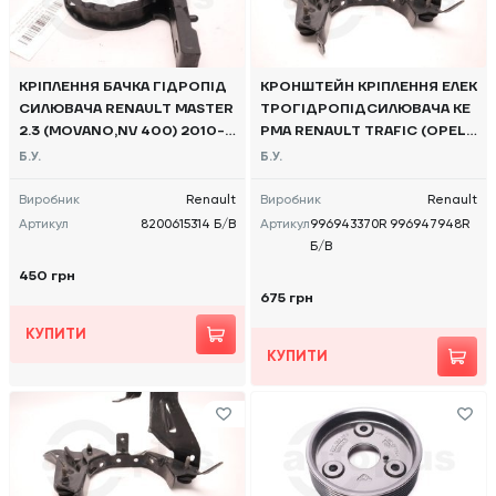
КРІПЛЕННЯ БАЧКА ГІДРОПІД
КРОНШТЕЙН КРІПЛЕННЯ ЕЛЕК
СИЛЮВАЧА RENAULT MASTER
ТРОГІДРОПІДСИЛЮВАЧА КЕ
2.3 (MOVANO,NV 400) 2010-,
РМА RENAULT TRAFIC (OPEL
8200615314 Б/В
VIVARO, NISSAN NV300) 2014
Б.У.
Б.У.
-, 996943370R 996947948R
Б/В
Виробник
Renault
Виробник
Renault
Артикул
8200615314 Б/В
Артикул
996943370R 996947948R
Б/В
450 грн
675 грн
КУПИТИ
КУПИТИ