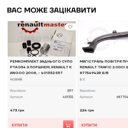
ВАС МОЖЕ ЗАЦІКАВИТИ
РЕМКОМПЛЕКТ ЗАДНЬОГО СУПО
МАГІСТРАЛЬ ПОВІТРЯ ПІЧ
РТА D34 З ПОРШНЕМ, RENAULT K
RENAULT TRAFIC 2.0DCI 2
ANGOO 2008, - 401332 ERT
87754942R Б/В
НОВИЙ
Б.У.
Виробник
ERT
Виробник
Артикул
401332
Артикул
687754
473 грн
224 грн
КУПИТИ
КУПИТИ