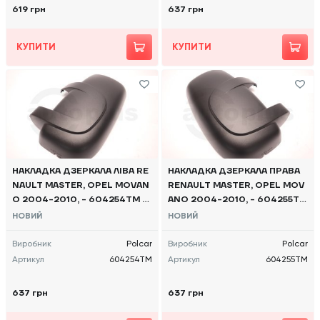
619 грн
637 грн
КУПИТИ
КУПИТИ
НАКЛАДКА ДЗЕРКАЛА ЛІВА RE
НАКЛАДКА ДЗЕРКАЛА ПРАВА
NAULT MASTER, OPEL MOVAN
RENAULT MASTER, OPEL MOV
O 2004-2010, - 604254TM P
ANO 2004-2010, - 604255TM
OLCAR
POLCAR
НОВИЙ
НОВИЙ
Виробник
Polcar
Виробник
Polcar
Артикул
604254TM
Артикул
604255TM
637 грн
637 грн