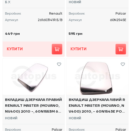
0 -, 261603141R Б/В
Б.У.
НОВИЙ
Виробник
Renault
Виробник
Polcar
Артикул
261603141R Б/В
Артикул
60N2545E
449 грн
595 грн
КУПИТИ
КУПИТИ
ВКЛАДИШ ДЗЕРКАЛА ПРАВИЙ
ВКЛАДИШ ДЗЕРКАЛА ЛІВИЙ R
RENAULT MASTER (MOVANO,
ENAULT MASTER (MOVANO, N
NV400) 2010 -, 60N1553M 60
V400) 2010, - 60N1543E POL
N1553E POLCAR
CAR
НОВИЙ
НОВИЙ
Виробник
Polcar
Виробник
Polcar