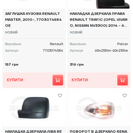
ЗАГЛУШКА КУЗОВА RENAULT
НАКЛАДКА ДЗЕРКАЛА ПРАВА
MASTER, 2010-, 7703074584
RENAULT TRAFIC (OPEL VIVAR
OE
O, NISSAN NV3300) 2014 - 60
N255TM 60N255TE POLCAR
НОВИЙ
НОВИЙ
Виробник
Renault
Виробник
Polcar
Артикул
7703074584
Артикул
60n255tm 60n255te
157 грн
316 грн
КУПИТИ
КУПИТИ
НАКЛАДКА ДЗЕРКАЛА ЛІВА RE
ПОВОРОТ В ДЗЕРКАЛО RENA