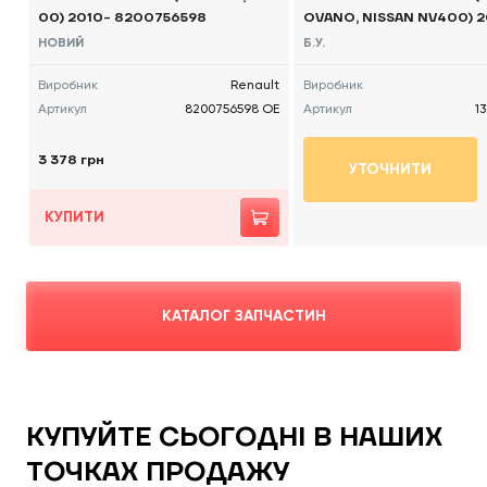
00) 2010- 8200756598
OVANO, NISSAN NV400) 20
21065 Б/В
НОВИЙ
Б.У.
Виробник
Renault
Виробник
Артикул
8200756598 OE
Артикул
1
3 378 грн
УТОЧНИТИ
КУПИТИ
КАТАЛОГ ЗАПЧАСТИН
КУПУЙТЕ СЬОГОДНІ В НАШИХ
ТОЧКАХ ПРОДАЖУ