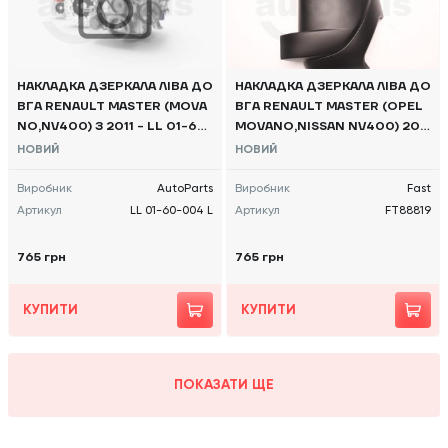
НАКЛАДКА ДЗЕРКАЛА ЛІВА ДО
НАКЛАДКА ДЗЕРКАЛА ЛІВА ДО
ВГА RENAULT MASTER (MOVA
ВГА RENAULT MASTER (OPEL
NO,NV400) З 2011 - LL 01-60
MOVANO,NISSAN NV400) 201
-004 L AUTO PARTS
0, - FT88819 FAST
НОВИЙ
НОВИЙ
Виробник
AutoParts
Виробник
Fast
Артикул
LL 01-60-004 L
Артикул
FT88819
765 грн
765 грн
КУПИТИ
КУПИТИ
ПОКАЗАТИ ЩЕ