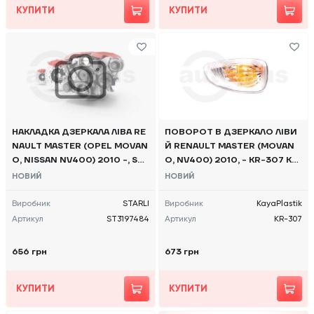
КУПИТИ
КУПИТИ
НАКЛАДКА ДЗЕРКАЛА ЛІВА RE
ПОВОРОТ В ДЗЕРКАЛО ЛІВИ
NAULT MASTER (OPEL MOVAN
Й RENAULT MASTER (MOVAN
O, NISSAN NV400) 2010 -, ST3
O, NV400) 2010, - KR-307 KAY
197484
A PLASTIK
НОВИЙ
НОВИЙ
Виробник
STARLI
Виробник
KayaPlastik
Артикул
ST3197484
Артикул
KR-307
656 грн
673 грн
КУПИТИ
КУПИТИ