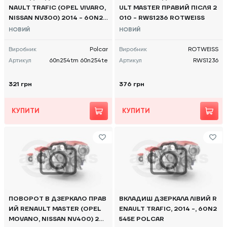
NAULT TRAFIC (OPEL VIVARO,
ULT MASTER ПРАВИЙ ПІСЛЯ 2
NISSAN NV300) 2014 - 60N25
010 - RWS1236 ROTWEISS
4TM 60N254TE POLCAR
НОВИЙ
НОВИЙ
Виробник
Polcar
Виробник
ROTWEISS
Артикул
60n254tm 60n254te
Артикул
RWS1236
321 грн
376 грн
КУПИТИ
КУПИТИ
ПОВОРОТ В ДЗЕРКАЛО ПРАВ
ВКЛАДИШ ДЗЕРКАЛА ЛІВИЙ R
ИЙ RENAULT MASTER (OPEL
ENAULT TRAFIC, 2014 -, 60N2
MOVANO, NISSAN NV400) 201
545E POLCAR