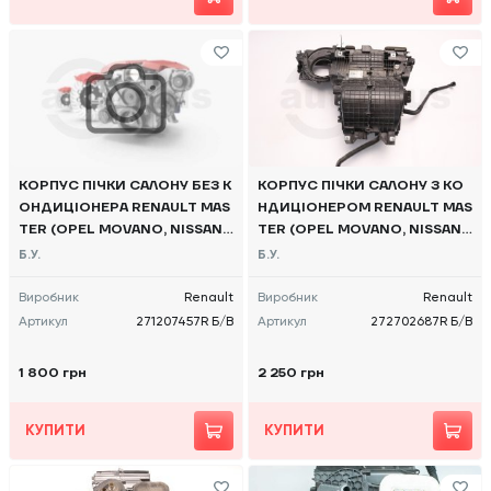
КОРПУС ПІЧКИ САЛОНУ БЕЗ К
КОРПУС ПІЧКИ САЛОНУ З КО
ОНДИЦІОНЕРА RENAULT MAS
НДИЦІОНЕРОМ RENAULT MAS
TER (OPEL MOVANO, NISSAN
TER (OPEL MOVANO, NISSAN
NV400) 2010 -, 271207457R
NV400) 2019 -, 272702687R
Б.У.
Б.У.
Б/В
Б/В
Виробник
Renault
Виробник
Renault
Артикул
271207457R Б/В
Артикул
272702687R Б/В
1 800 грн
2 250 грн
КУПИТИ
КУПИТИ