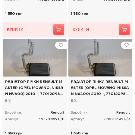
1 350 грн
1 350 грн
КУПИТИ
КУПИТИ
РАДІАТОР ПІЧКИ RENAULT M
РАДІАТОР ПІЧКИ RENAULT M
ASTER (OPEL MOVANO, NISSA
ASTER (OPEL MOVANO, NISSA
N NV400) 2010 -, 7701209819
N NV400) 2010 -, 7701209819
Б/В
Б/В
Б.У.
Б.У.
Виробник
Renault
Виробник
Renault
Артикул
7701209819 Б/В
Артикул
7701209819 Б/В
1 350 грн
1 350 грн