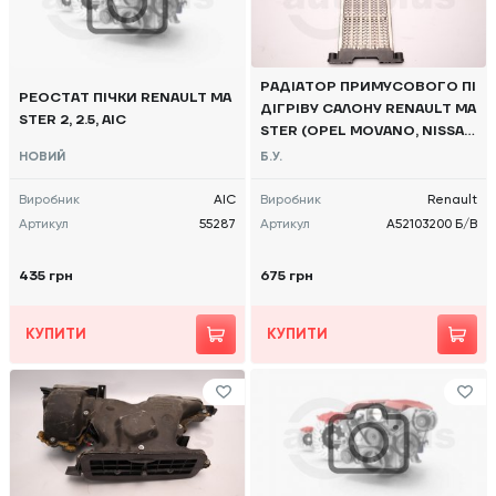
РАДІАТОР ПРИМУСОВОГО ПІ
РЕОСТАТ ПІЧКИ RENAULT MA
ДІГРІВУ САЛОНУ RENAULT MA
STER 2, 2.5, AIC
STER (OPEL MOVANO, NISSAN
NV400) 2010 -, A52103200 Б/
НОВИЙ
Б.У.
В
Виробник
AIC
Виробник
Renault
Артикул
55287
Артикул
A52103200 Б/В
435 грн
675 грн
КУПИТИ
КУПИТИ