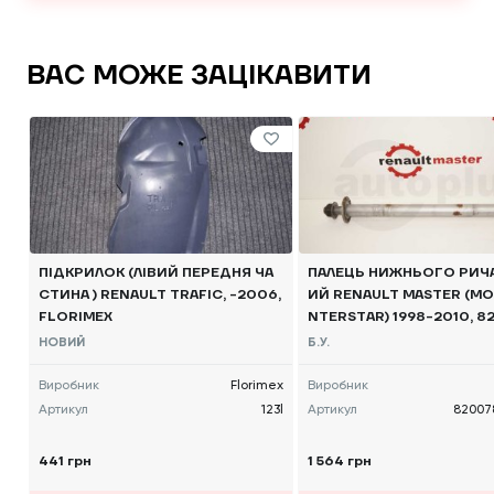
ВАС МОЖЕ ЗАЦІКАВИТИ
ПІДКРИЛОК (ЛІВИЙ ПЕРЕДНЯ ЧА
ПАЛЕЦЬ НИЖНЬОГО РИЧА
СТИНА ) RENAULT TRAFIC, -2006,
ИЙ RENAULT MASTER (MO
FLORIMEX
NTERSTAR) 1998-2010, 8
89 Б/В
НОВИЙ
Б.У.
Виробник
Florimex
Виробник
Артикул
123l
Артикул
82007
441 грн
1 564 грн