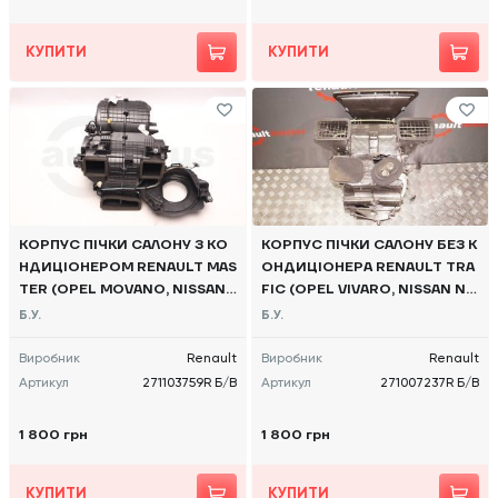
КУПИТИ
КУПИТИ
КОРПУС ПІЧКИ САЛОНУ З КО
КОРПУС ПІЧКИ САЛОНУ БЕЗ К
НДИЦІОНЕРОМ RENAULT MAS
ОНДИЦІОНЕРА RENAULT TRA
TER (OPEL MOVANO, NISSAN
FIC (OPEL VIVARO, NISSAN NV
NV400) 2010 -, 271103759R Б/
300) 2014 -, 271007237R Б/В
Б.У.
Б.У.
В
Виробник
Renault
Виробник
Renault
Артикул
271103759R Б/В
Артикул
271007237R Б/В
1 800 грн
1 800 грн
КУПИТИ
КУПИТИ