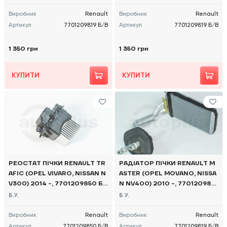
Виробник
Renault
Виробник
Renault
Артикул
7701209819 Б/В
Артикул
7701209819 Б/В
1 350 грн
1 350 грн
КУПИТИ
КУПИТИ
РЕОСТАТ ПІЧКИ RENAULT TR
РАДІАТОР ПІЧКИ RENAULT M
AFIC (OPEL VIVARO, NISSAN N
ASTER (OPEL MOVANO, NISSA
V300) 2014 -, 7701209850 Б/
N NV400) 2010 -, 7701209819
В
Б/В
Б.У.
Б.У.
Виробник
Renault
Виробник
Renault
Артикул
7701209850 Б/В
Артикул
7701209819 Б/В