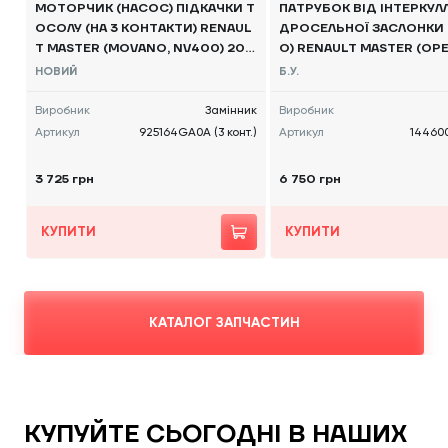
МОТОРЧИК (НАСОС) ПІДКАЧКИ Т
ПАТРУБОК ВІД ІНТЕРКУЛ
ОСОЛУ (НА 3 КОНТАКТИ) RENAUL
ДРОСЕЛЬНОЇ ЗАСЛОНКИ 
T MASTER (MOVANO, NV400) 201
O) RENAULT MASTER (OP
0, - 925164GA0A
NO, NISSAN NV400) 2010 
НОВИЙ
Б.У.
00588R Б/В
Виробник
Замінник
Виробник
Артикул
925164GA0A (3 конт.)
Артикул
14460
3 725 грн
6 750 грн
КУПИТИ
КУПИТИ
КАТАЛОГ ЗАПЧАСТИН
КУПУЙТЕ СЬОГОДНІ В НАШИХ