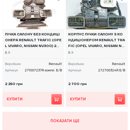
ПІЧКА САЛОНУ БЕЗ КОНДИЦІ
КОРПУС ПІЧКИ САЛОНУ З КО
ОНЕРА RENAULT TRAFIC (OPE
НДИЦІОНЕРОМ RENAULT TRA
L VIVARO, NISSAN NV300) 201
FIC (OPEL VIVARO, NISSAN NV
4, - 271007237R Б/В
300) 2014 -, 272700324R Б/В
Б.У.
Б.У.
Виробник
Renault
Виробник
Renault
Артикул
271007237R компл. Б/В
Артикул
272700324R Б/В
2 250 грн
2 700 грн
КУПИТИ
КУПИТИ
ПОКАЗАТИ ЩЕ