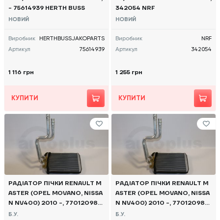
- 75614939 HERTH BUSS
342054 NRF
НОВИЙ
НОВИЙ
Виробник
HERTHBUSSJAKOPARTS
Виробник
NRF
Артикул
75614939
Артикул
342054
1 116 грн
1 255 грн
КУПИТИ
КУПИТИ
РАДІАТОР ПІЧКИ RENAULT M
РАДІАТОР ПІЧКИ RENAULT M
ASTER (OPEL MOVANO, NISSA
ASTER (OPEL MOVANO, NISSA
N NV400) 2010 -, 7701209819
N NV400) 2010 -, 7701209819
Б/В
Б/В
Б.У.
Б.У.