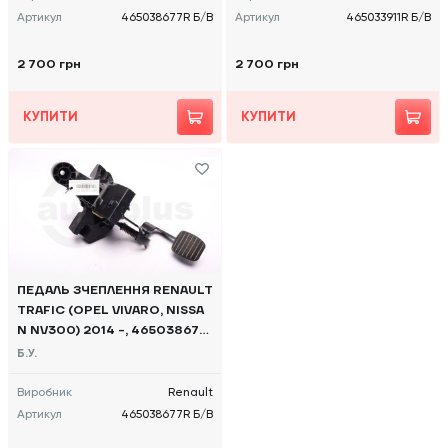
Артикул
465038677R Б/В
Артикул
465033911R Б/В
2 700 грн
2 700 грн
КУПИТИ
КУПИТИ
ПЕДАЛЬ ЗЧЕПЛЕННЯ RENAULT
TRAFIC (OPEL VIVARO, NISSA
N NV300) 2014 -, 465038677
R Б/В
Б.У.
Виробник
Renault
Артикул
465038677R Б/В