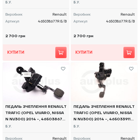
R Б/В
R Б/В
Б.У.
Б.У.
Виробник
Renault
Виробник
Renault
Артикул
465038677R Б/В
Артикул
465038677R Б/В
2 700 грн
2 700 грн
КУПИТИ
КУПИТИ
ПЕДАЛЬ ЗЧЕПЛЕННЯ RENAULT
ПЕДАЛЬ ЗЧЕПЛЕННЯ RENAULT
TRAFIC (OPEL VIVARO, NISSA
TRAFIC (OPEL VIVARO, NISSA
N NV300) 2014 -, 465038677
N NV300) 2014 -, 465033911R
R Б/В
Б/В
Б.У.
Б.У.
Виробник
Renault
Виробник
Renault