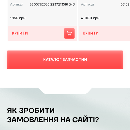
Артикул
8200782536 223721351R Б/В
Артикул
681E2
1 125 грн
4 050 грн
КУПИТИ
КУПИТИ
КАТАЛОГ ЗАПЧАСТИН
ЯК ЗРОБИТИ
ЗАМОВЛЕННЯ НА САЙТІ?