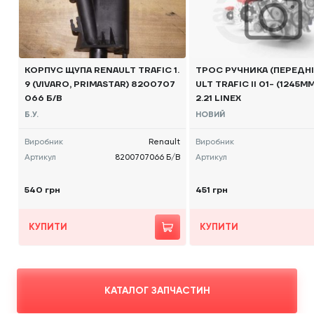
КОРПУС ЩУПА RENAULT TRAFIC 1.
ТРОС РУЧНИКА (ПЕРЕДНІ
9 (VIVARO, PRIMASTAR) 8200707
ULT TRAFIC II 01- (1245MM)
066 Б/В
2.21 LINEX
Б.У.
НОВИЙ
Виробник
Renault
Виробник
Артикул
8200707066 Б/В
Артикул
540 грн
451 грн
КУПИТИ
КУПИТИ
КАТАЛОГ ЗАПЧАСТИН