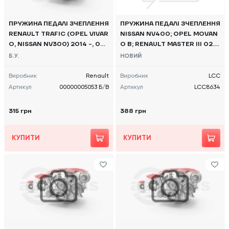
ПРУЖИНА ПЕДАЛІ ЗЧЕПЛЕННЯ
ПРУЖИНА ПЕДАЛІ ЗЧЕПЛЕННЯ
RENAULT TRAFIC (OPEL VIVAR
NISSAN NV400; OPEL MOVAN
O, NISSAN NV300) 2014 -, 00
O B; RENAULT MASTER III 02.1
000005053 Б/В
0-
Б.У.
НОВИЙ
Виробник
Renault
Виробник
LCC
Артикул
00000005053 Б/В
Артикул
LCC8634
315 грн
388 грн
КУПИТИ
КУПИТИ