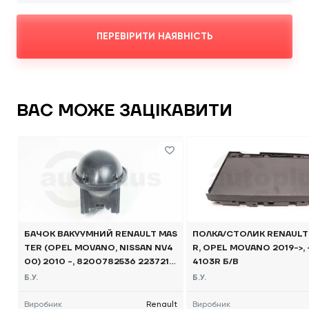
ПЕРЕВІРИТИ НАЯВНІСТЬ
ВАС МОЖЕ ЗАЦІКАВИТИ
БАЧОК ВАКУУМНИЙ RENAULT MAS
ПОЛКА/СТОЛИК RENAULT
TER (OPEL MOVANO, NISSAN NV4
R, OPEL MOVANO 2019->, 
00) 2010 -, 8200782536 2237213
4103R Б/В
51R Б/В
Б.У.
Б.У.
Виробник
Renault
Виробник