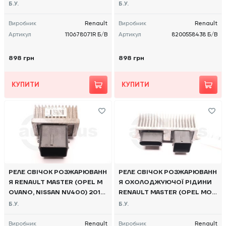
-, 110678071R Б/В
ANO, NISSAN NV400) 2010 -,
Б.У.
Б.У.
8200558438 Б/В
Виробник
Renault
Виробник
Renault
Артикул
110678071R Б/В
Артикул
8200558438 Б/В
898 грн
898 грн
КУПИТИ
КУПИТИ
РЕЛЕ СВІЧОК РОЗЖАРЮВАНН
РЕЛЕ СВІЧОК РОЗЖАРЮВАНН
Я RENAULT MASTER (OPEL M
Я ОХОЛОДЖУЮЧОЇ РІДИНИ
OVANO, NISSAN NV400) 2010
RENAULT MASTER (OPEL MOV
-, 110678071R Б/В
ANO, NISSAN NV400) 2010 -,
Б.У.
Б.У.
8200558438 Б/В
Виробник
Renault
Виробник
Renault