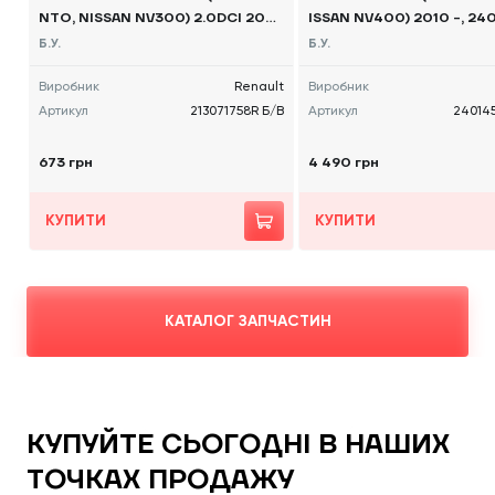
NTO, NISSAN NV300) 2.0DCI 202
ISSAN NV400) 2010 -, 24
2, - 213071758R Б/В
R Б/В
Б.У.
Б.У.
Виробник
Renault
Виробник
Артикул
213071758R Б/В
Артикул
24014
673 грн
4 490 грн
КУПИТИ
КУПИТИ
КАТАЛОГ ЗАПЧАСТИН
КУПУЙТЕ СЬОГОДНІ В НАШИХ
ТОЧКАХ ПРОДАЖУ