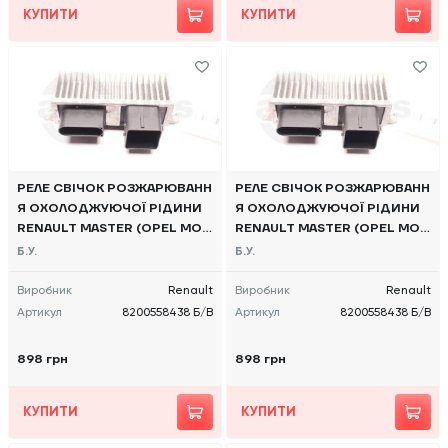
КУПИТИ
КУПИТИ
РЕЛЕ СВІЧОК РОЗЖАРЮВАНН
РЕЛЕ СВІЧОК РОЗЖАРЮВАНН
Я ОХОЛОДЖУЮЧОЇ РІДИНИ
Я ОХОЛОДЖУЮЧОЇ РІДИНИ
RENAULT MASTER (OPEL MOV
RENAULT MASTER (OPEL MOV
ANO, NISSAN NV400) 2010 -,
ANO, NISSAN NV400) 2010 -,
Б.У.
Б.У.
8200558438 Б/В
8200558438 Б/В
Виробник
Renault
Виробник
Renault
Артикул
8200558438 Б/В
Артикул
8200558438 Б/В
898 грн
898 грн
КУПИТИ
КУПИТИ