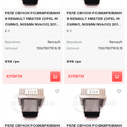
РЕЛЕ СВІЧОК РОЗЖАРЮВАНН
РЕЛЕ СВІЧОК РОЗЖАРЮВАНН
Я RENAULT MASTER (OPEL M
Я RENAULT MASTER (OPEL M
OVANO, NISSAN NV400) 2010
OVANO, NISSAN NV400) 2010
-, 110678071R Б/В
-, 110678071R Б/В
Б.У.
Б.У.
Виробник
Renault
Виробник
Renault
Артикул
110678071R Б/В
Артикул
110678071R Б/В
898 грн
898 грн
КУПИТИ
КУПИТИ
РЕЛЕ СВІЧОК РОЗЖАРЮВАНН
РЕЛЕ СВІЧОК РОЗЖАРЮВАНН