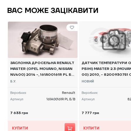
ВАС МОЖЕ ЗАЦІКАВИТИ
ЗАСЛОНКА ДРОСЕЛЬНА RENAULT
ДАТЧИК ТЕМПЕРАТУРИ ОГ
MASTER (OPEL MOVANO, NISSAN
РБІНІ) MASTER 2.3 (MOVA
NV400) 2014 -, 161A00161R PL Б/
00) 2010, - 8200930751 
В
Б.У.
НОВИЙ
Виробник
Renault
Виробник
Артикул
161A00161R PL Б/В
Артикул
8
7 633 грн
7 777 грн
КУПИТИ
КУПИТИ