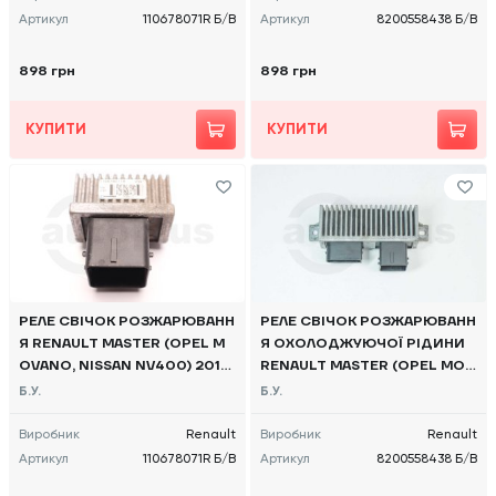
Артикул
110678071R Б/В
Артикул
8200558438 Б/В
898 грн
898 грн
КУПИТИ
КУПИТИ
РЕЛЕ СВІЧОК РОЗЖАРЮВАНН
РЕЛЕ СВІЧОК РОЗЖАРЮВАНН
Я RENAULT MASTER (OPEL M
Я ОХОЛОДЖУЮЧОЇ РІДИНИ
OVANO, NISSAN NV400) 2010
RENAULT MASTER (OPEL MOV
-, 110678071R Б/В
ANO, NISSAN NV400) 2010 -,
Б.У.
Б.У.
8200558438 Б/В
Виробник
Renault
Виробник
Renault
Артикул
110678071R Б/В
Артикул
8200558438 Б/В