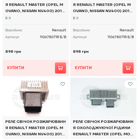
Я RENAULT MASTER (OPEL M
Я RENAULT MASTER (OPEL M
OVANO, NISSAN NV400) 2010
OVANO, NISSAN NV400) 2010
-, 110678071R Б/В
-, 110678071R Б/В
Б.У.
Б.У.
Виробник
Renault
Виробник
Renault
Артикул
110678071R Б/В
Артикул
110678071R Б/В
898 грн
898 грн
КУПИТИ
КУПИТИ
РЕЛЕ СВІЧОК РОЗЖАРЮВАНН
РЕЛЕ СВІЧОК РОЗЖАРЮВАНН
Я RENAULT MASTER (OPEL M
Я ОХОЛОДЖУЮЧОЇ РІДИНИ
OVANO, NISSAN NV400) 2010
RENAULT MASTER (OPEL MOV