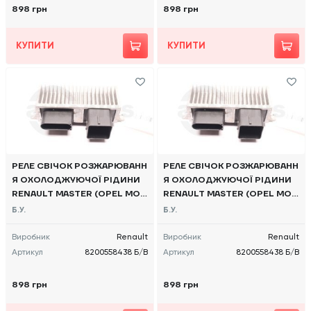
898 грн
898 грн
КУПИТИ
КУПИТИ
РЕЛЕ СВІЧОК РОЗЖАРЮВАНН
РЕЛЕ СВІЧОК РОЗЖАРЮВАНН
Я ОХОЛОДЖУЮЧОЇ РІДИНИ
Я ОХОЛОДЖУЮЧОЇ РІДИНИ
RENAULT MASTER (OPEL MOV
RENAULT MASTER (OPEL MOV
ANO, NISSAN NV400) 2010 -,
ANO, NISSAN NV400) 2010 -,
Б.У.
Б.У.
8200558438 Б/В
8200558438 Б/В
Виробник
Renault
Виробник
Renault
Артикул
8200558438 Б/В
Артикул
8200558438 Б/В
898 грн
898 грн