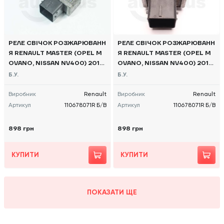
РЕЛЕ СВІЧОК РОЗЖАРЮВАНН
РЕЛЕ СВІЧОК РОЗЖАРЮВАНН
Я RENAULT MASTER (OPEL M
Я RENAULT MASTER (OPEL M
OVANO, NISSAN NV400) 2010
OVANO, NISSAN NV400) 2010
-, 110678071R Б/В
-, 110678071R Б/В
Б.У.
Б.У.
Виробник
Renault
Виробник
Renault
Артикул
110678071R Б/В
Артикул
110678071R Б/В
898 грн
898 грн
КУПИТИ
КУПИТИ
ПОКАЗАТИ ЩЕ