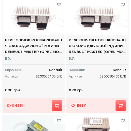
РЕЛЕ СВІЧОК РОЗЖАРЮВАНН
РЕЛЕ СВІЧОК РОЗЖАРЮВАНН
Я ОХОЛОДЖУЮЧОЇ РІДИНИ
Я ОХОЛОДЖУЮЧОЇ РІДИНИ
RENAULT MASTER (OPEL MOV
RENAULT MASTER (OPEL MOV
ANO, NISSAN NV400) 2010 -,
ANO, NISSAN NV400) 2010 -,
Б.У.
Б.У.
8200558438 Б/В
8200558438 Б/В
Виробник
Renault
Виробник
Renault
Артикул
8200558438 Б/В
Артикул
8200558438 Б/В
898 грн
898 грн
КУПИТИ
КУПИТИ