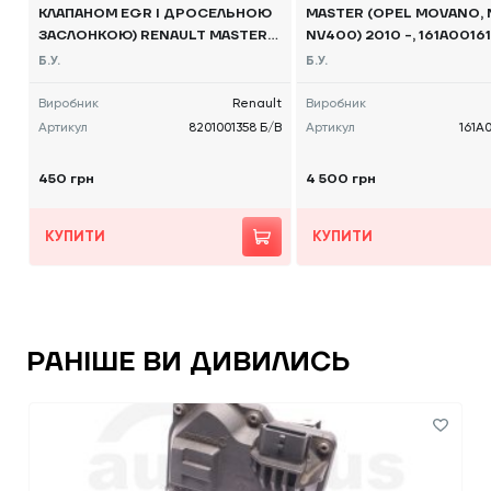
КЛАПАНОМ EGR І ДРОСЕЛЬНОЮ
MASTER (OPEL MOVANO, 
ЗАСЛОНКОЮ) RENAULT MASTER
NV400) 2010 -, 161A00161
(OPEL MOVANO, NISSAN NV400) 2
Б.У.
Б.У.
010 -, 8201001358 Б/В
Виробник
Renault
Виробник
Артикул
8201001358 Б/В
Артикул
161A
450 грн
4 500 грн
КУПИТИ
КУПИТИ
РАНІШЕ ВИ ДИВИЛИСЬ