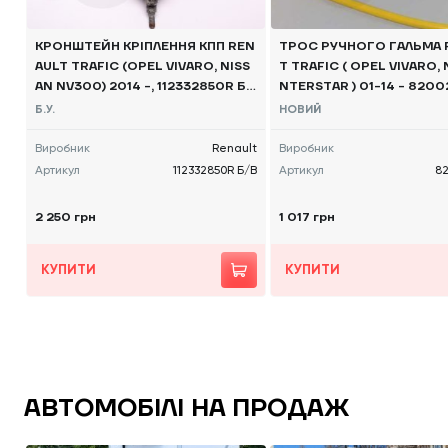
КРОНШТЕЙН КРІПЛЕННЯ КПП REN
ТРОС РУЧНОГО ГАЛЬМА 
AULT TRAFIC (OPEL VIVARO, NISS
T TRAFIC ( OPEL VIVARO, 
AN NV300) 2014 -, 112332850R Б/
NTERSTAR ) 01-14 - 8200
В
OE R
Б.У.
НОВИЙ
Виробник
Renault
Виробник
Артикул
112332850R Б/В
Артикул
8
2 250 грн
1 017 грн
КУПИТИ
КУПИТИ
АВТОМОБІЛІ НА ПРОДАЖ