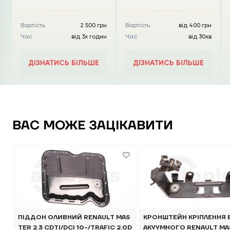
Вартість
2 500 грн
Вартість
від 400 грн
Час
від 3х годин
Час
від 30хв
ДІЗНАТИСЬ БІЛЬШЕ
ДІЗНАТИСЬ БІЛЬШЕ
ВАС МОЖЕ ЗАЦІКАВИТИ
ПІДДОН ОЛИВНИЙ RENAULT MAS
КРОНШТЕЙН КРІПЛЕННЯ 
TER 2.3 CDTI/DCI 10-/TRAFIC 2.0D
АКУУМНОГО RENAULT MA