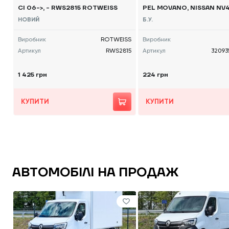
CI 06->, - RWS2815 ROTWEISS
PEL MOVANO, NISSAN NV4
0 -, 320935104R Б/В
НОВИЙ
Б.У.
Виробник
ROTWEISS
Виробник
Артикул
RWS2815
Артикул
32093
1 425 грн
224 грн
КУПИТИ
КУПИТИ
АВТОМОБІЛІ НА ПРОДАЖ