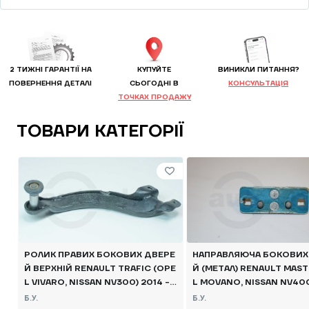
2 ТИЖНІ ГАРАНТІЇ НА
КУПУЙТЕ
ВИНИКЛИ ПИТАННЯ?
ПОВЕРНЕННЯ ДЕТАЛІ
CЬОГОДНІ В
КОНСУЛЬТАЦІЯ
ТОЧКАХ ПРОДАЖУ
ТОВАРИ КАТЕГОРІЇ
РОЛИК ПРАВИХ БОКОВИХ ДВЕРЕ
НАПРАВЛЯЮЧА БОКОВИХ
Й ВЕРХНІЙ RENAULT TRAFIC (OPE
Й (МЕТАЛ) RENAULT MAST
L VIVARO, NISSAN NV300) 2014 -,
L MOVANO, NISSAN NV400
7700312370 Б/В
-, 824760002R Б/В
Б.У.
Б.У.