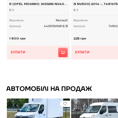
R (OPEL MOVANO, NISSAN NV40
N NV300) 2014 -, 748167
0) 2010 -, 440013696R Б/В
Б.У.
Б.У.
Виробник
Renault
Виробник
Артикул
440013696R Б/В
Артикул
74816
1 800 грн
225 грн
КУПИТИ
КУПИТИ
АВТОМОБІЛІ НА ПРОДАЖ