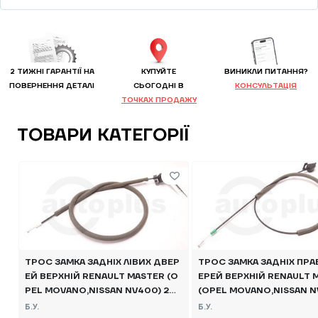
2 ТИЖНІ ГАРАНТІЇ НА
КУПУЙТЕ
ВИНИКЛИ ПИТАННЯ?
ПОВЕРНЕННЯ ДЕТАЛІ
CЬОГОДНІ В
КОНСУЛЬТАЦІЯ
ТОЧКАХ ПРОДАЖУ
ТОВАРИ КАТЕГОРІЇ
ТРОС ЗАМКА ЗАДНІХ ЛІВИХ ДВЕР
ТРОС ЗАМКА ЗАДНІХ ПРА
ЕЙ ВЕРХНІЙ RENAULT MASTER (O
ЕРЕЙ ВЕРХНІЙ RENAULT 
PEL MOVANO,NISSAN NV400) 201
(OPEL MOVANO,NISSAN N
0-, 8200661155 ТРОС Б/В
010-, 905920001R ТРОС 
Б.У.
Б.У.