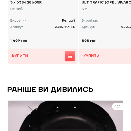
3,- 638428605R
ULT TRAFIC (OPEL VIVARO
N NV300) 2014 -, 638437
НОВИЙ
Б.У.
Виробник
Renault
Виробник
Артикул
638428605R
Артикул
63843
1 499 грн
898 грн
КУПИТИ
КУПИТИ
РАНІШЕ ВИ ДИВИЛИСЬ