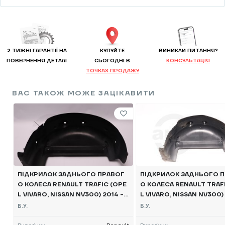
2 ТИЖНІ ГАРАНТІЇ НА
КУПУЙТЕ
ВИНИКЛИ ПИТАННЯ?
ПОВЕРНЕННЯ ДЕТАЛІ
CЬОГОДНІ В
КОНСУЛЬТАЦІЯ
ТОЧКАХ ПРОДАЖУ
ВАС ТАКОЖ МОЖЕ ЗАЦІКАВИТИ
ПІДКРИЛОК ЗАДНЬОГО ПРАВОГ
ПІДКРИЛОК ЗАДНЬОГО 
О КОЛЕСА RENAULT TRAFIC (OPE
О КОЛЕСА RENAULT TRAF
L VIVARO, NISSAN NV300) 2014 -,
L VIVARO, NISSAN NV300) 
767481698R Б/В
767481698R Б/В
Б.У.
Б.У.