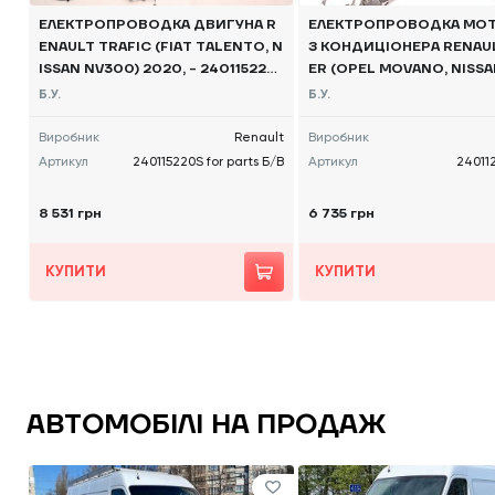
ЕЛЕКТРОПРОВОДКА ДВИГУНА R
ЕЛЕКТРОПРОВОДКА МОТ
ENAULT TRAFIC (FIAT TALENTO, N
З КОНДИЦІОНЕРА RENAU
ISSAN NV300) 2020, - 240115220
ER (OPEL MOVANO, NISS
S FOR PARTS Б/В
0) 2010 -, 240112524R Б/
Б.У.
Б.У.
Виробник
Renault
Виробник
Артикул
240115220S for parts Б/В
Артикул
24011
8 531 грн
6 735 грн
КУПИТИ
КУПИТИ
АВТОМОБІЛІ НА ПРОДАЖ