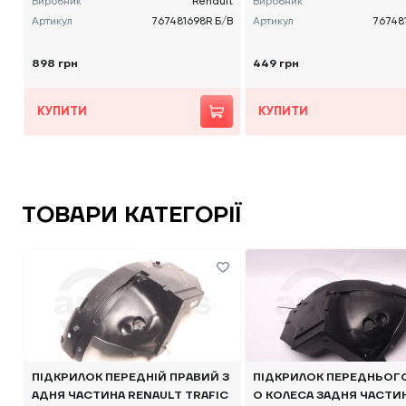
Виробник
Renault
Виробник
Артикул
767481698R Б/В
Артикул
76748
898 грн
449 грн
КУПИТИ
КУПИТИ
ТОВАРИ КАТЕГОРІЇ
ПІДКРИЛОК ПЕРЕДНІЙ ПРАВИЙ З
ПІДКРИЛОК ПЕРЕДНЬОГО
АДНЯ ЧАСТИНА RENAULT TRAFIC
О КОЛЕСА ЗАДНЯ ЧАСТИ