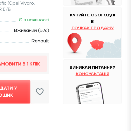
ic (Opel Vivaro,
R Б/В
КУПУЙТЕ
CЬОГОДНІ
Є в наявності
В
ТОЧКАХ ПРОДАЖУ
Вживаний (Б.У.)
Renault
АМОВИТИ В 1 КЛІК
ВИНИКЛИ ПИТАННЯ?
КОНСУЛЬТАЦІЯ
ДАТИ У
ОШИК