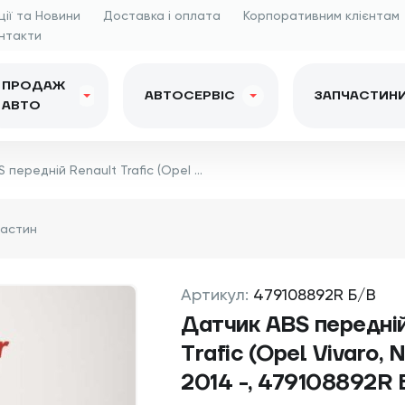
ції та Новини
Доставка і оплата
Корпоративним клієнтам
нтакти
ПРОДАЖ
АВТОСЕРВІС
ЗАПЧАСТИН
АВТО
Датчик ABS передній Renault Trafic (Opel Vivaro, Nissan NV300) 2014 -, 479108892R Б/В
Артикул:
479108892R Б/В
Датчик ABS передній
Trafic (Opel Vivaro,
2014 -, 479108892R 