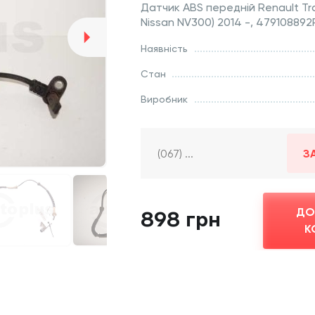
Датчик ABS передній Renault Traf
Nissan NV300) 2014 -, 479108892
Наявність
Стан
Виробник
З
ДО
898 грн
К