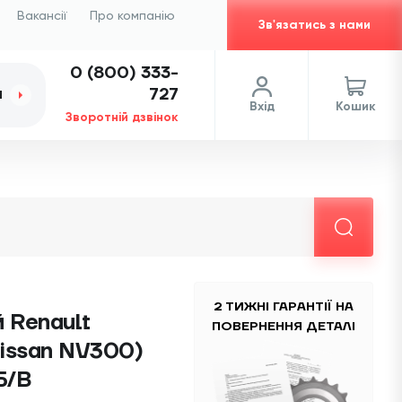
Вакансії
Про компанію
Зв'язатись з нами
0 (800) 333-
727
И
Вхід
Кошик
Зворотній дзвінок
2 ТИЖНІ ГАРАНТІЇ НА
 Renault
ПОВЕРНЕННЯ ДЕТАЛІ
 Nissan NV300)
Б/В