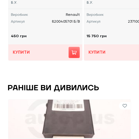
В
Б.У.
Б.У.
Виробник
Renault
Виробник
Артикул
8200405701 Б/В
Артикул
23710
450 грн
15 750 грн
КУПИТИ
КУПИТИ
РАНІШЕ ВИ ДИВИЛИСЬ