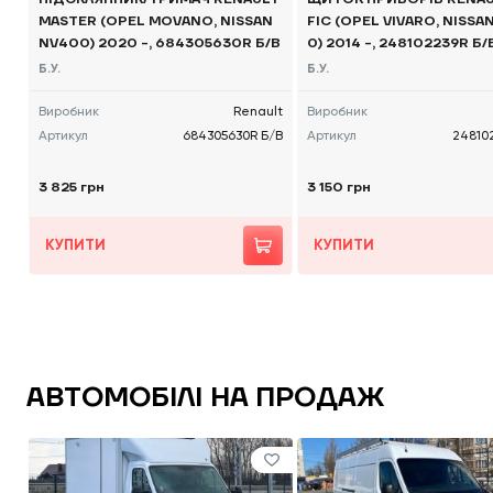
MASTER (OPEL MOVANO, NISSAN
FIC (OPEL VIVARO, NISSA
NV400) 2020 -, 684305630R Б/В
0) 2014 -, 248102239R Б/
Б.У.
Б.У.
Виробник
Renault
Виробник
Артикул
684305630R Б/В
Артикул
24810
3 825 грн
3 150 грн
КУПИТИ
КУПИТИ
АВТОМОБІЛІ НА ПРОДАЖ