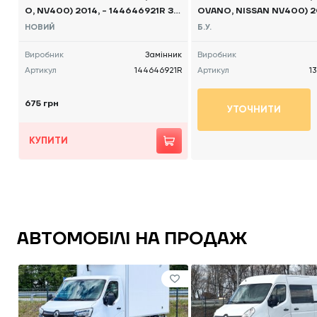
O, NV400) 2014, - 144646921R ЗА
OVANO, NISSAN NV400) 20
МІННИК
21065 Б/В
НОВИЙ
Б.У.
Виробник
Замінник
Виробник
Артикул
144646921R
Артикул
1
675 грн
УТОЧНИТИ
КУПИТИ
АВТОМОБІЛІ НА ПРОДАЖ