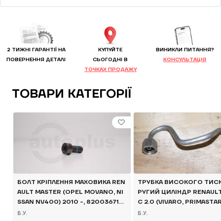
2 ТИЖНІ ГАРАНТІЇ НА
КУПУЙТЕ
ВИНИКЛИ ПИТАННЯ?
ПОВЕРНЕННЯ ДЕТАЛІ
CЬОГОДНІ В
КОНСУЛЬТАЦІЯ
ТОЧКАХ ПРОДАЖУ
ТОВАРИ КАТЕГОРІЇ
БОЛТ КРІПЛЕННЯ МАХОВИКА REN
ТРУБКА ВИСОКОГО ТИСК
AULT MASTER (OPEL MOVANO, NI
РУГИЙ ЦИЛІНДР RENAULT
SSAN NV400) 2010 -, 8200367145
C 2.0 (VIVARO, PRIMASTA
Б/В
2014, 8200734023 Б/В
Б.У.
Б.У.