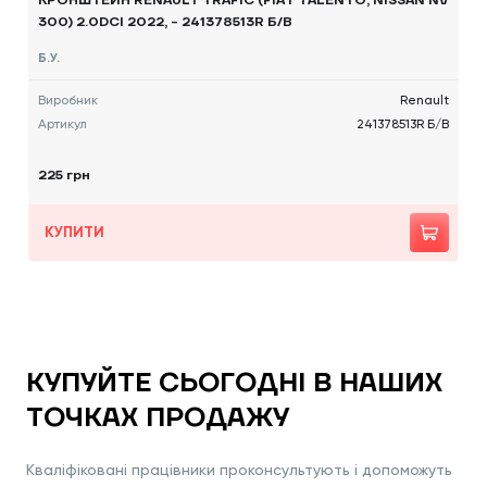
КРОНШТЕЙН RENAULT TRAFIC (FIAT TALENTO, NISSAN NV
300) 2.0DCI 2022, - 241378513R Б/В
Б.У.
Виробник
Renault
Артикул
241378513R Б/В
225 грн
КУПИТИ
КУПУЙТЕ СЬОГОДНІ В НАШИХ
ТОЧКАХ ПРОДАЖУ
Кваліфіковані працівники проконсультують і допоможуть