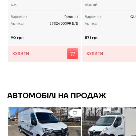
9R Б/В
KE
Б.У.
НОВИЙ
Виробник
Renault
Виробник
QU
Артикул
878240009R Б/В
Артикул
90 грн
371 грн
КУПИТИ
КУПИТИ
АВТОМОБІЛІ НА ПРОДАЖ