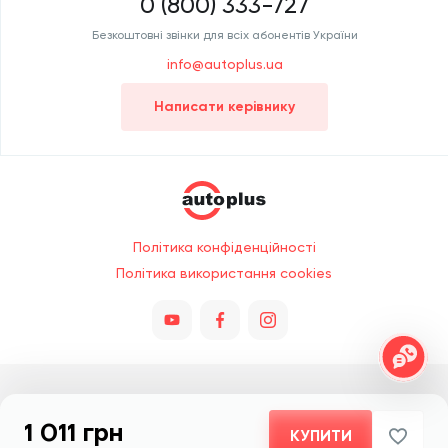
0 (800) 333-727
Безкоштовні звінки для всіх абонентів України
info@autoplus.ua
Написати керівнику
Політика конфіденційності
Політика використання cookies
Всі права захищено © 2026. При копіюванні обов'язкове посилання
1 011 грн
на сайт Autoplus.ua. Цей сайт захищено reCAPTCHA та діють
КУПИТИ
Політика конфіденційності
та
Умови використання
Google.