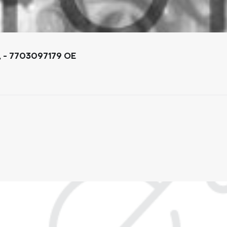
ЛАМПА РОЗЖАРЮВАННЯ RENAULT 12V P21/5W, - 7703097179 OE