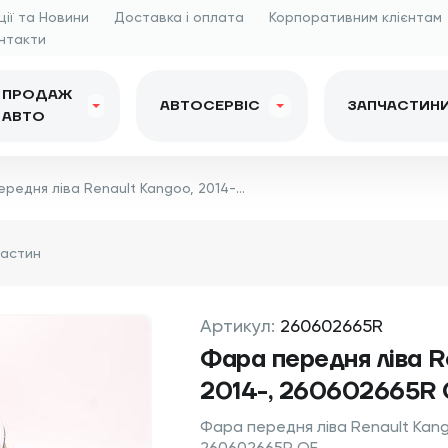
ції та Новини
Доставка і оплата
Корпоративним клієнтам
нтакти
ПРОДАЖ
АВТОСЕРВІС
ЗАПЧАСТИН
АВТО
Фара передня ліва Renault Kangoo, 2014-, 260602665R OE
Артикул:
260602665R
Фара передня ліва R
2014-, 260602665R
Фара передня ліва Renault Kang
260602665R OE