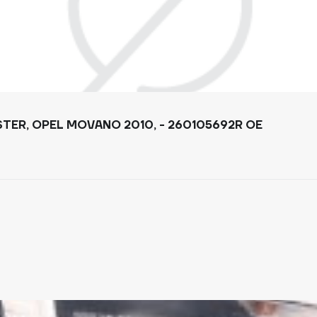
ФАРА ПЕРЕДНЯ ПРАВА (5 ЛАМП) RENAULT MASTER, OPEL MOVANO 2010, - 260105692R OE