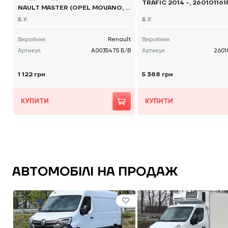
TRAFIC 2014 -, 260101161
NAULT MASTER (OPEL MOVANO, N
ISSAN NV400) 2015, - A0035475
Б.У.
Б.У.
Б/В
Виробник
Renault
Виробник
Артикул
A0035475 Б/В
Артикул
2601
1 122 грн
5 388 грн
КУПИТИ
КУПИТИ
АВТОМОБІЛІ НА ПРОДАЖ