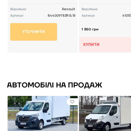
Виробник
Renault
Виробник
Артикул
844009783R Б/В
Артикул
41015
1 350 грн
УТОЧНИТИ
КУПИТИ
АВТОМОБІЛІ НА ПРОДАЖ