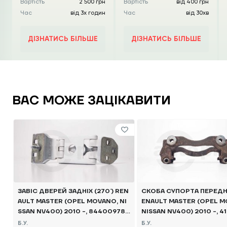
Вартість
2 500 грн
Вартість
від 400 грн
Час
від 3х годин
Час
від 30хв
ДІЗНАТИСЬ БІЛЬШЕ
ДІЗНАТИСЬ БІЛЬШЕ
ВАС МОЖЕ ЗАЦІКАВИТИ
ЗАВІС ДВЕРЕЙ ЗАДНІХ (270`) REN
СКОБА СУПОРТА ПЕРЕД
AULT MASTER (OPEL MOVANO, NI
ENAULT MASTER (OPEL M
SSAN NV400) 2010 -, 844009783
NISSAN NV400) 2010 -, 4
R Б/В
R Б/В
Б.У.
Б.У.