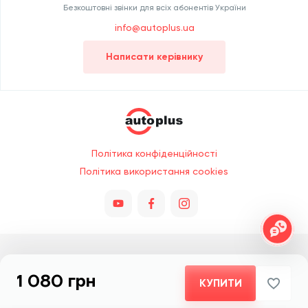
Безкоштовні звінки для всіх абонентів України
info@autoplus.ua
Написати керівнику
Політика конфіденційності
Політика використання cookies
Всі права захищено © 2026. При копіюванні обов'язкове посилання
1 080 грн
на сайт Autoplus.ua. Цей сайт захищено reCAPTCHA та діють
КУПИТИ
Політика конфіденційності
та
Умови використання
Google.