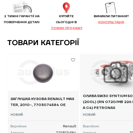
2 ТИЖНІ ГАРАНТІЇ НА
КУПУЙТЕ
ВИНИКЛИ ПИТАННЯ?
ПОВЕРНЕННЯ ДЕТАЛІ
CЬОГОДНІ В
КОНСУЛЬТАЦІЯ
ТОЧКАХ ПРОДАЖУ
ТОВАРИ КАТЕГОРІЇ
ОЛИВА 5W30 SYNTIUM 5
ЗАГЛУШКА КУЗОВА RENAULT MAS
(200L) (RN 0720/MB 226.5
TER, 2010-, 7703074584 OE
A C4) PETRONAS
НОВИЙ
НОВИЙ
Виробник
Renault
Виробник
Артикул
7703074584
Артикул
7