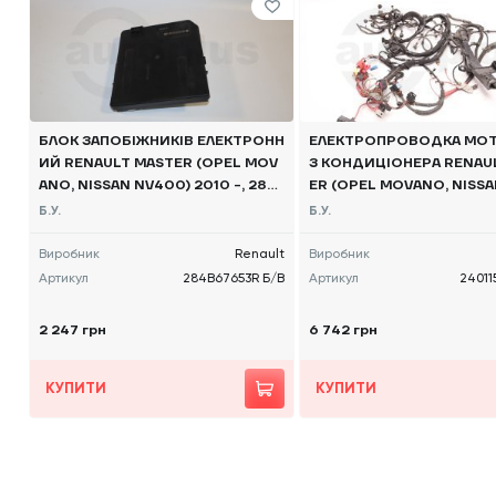
БЛОК ЗАПОБІЖНИКІВ ЕЛЕКТРОНН
ЕЛЕКТРОПРОВОДКА МОТ
ИЙ RENAULT MASTER (OPEL MOV
З КОНДИЦІОНЕРА RENAU
ANO, NISSAN NV400) 2010 -, 284
ER (OPEL MOVANO, NISS
B67653R Б/В
0) 2010 -, 240115623R Б/
Б.У.
Б.У.
Виробник
Renault
Виробник
Артикул
284B67653R Б/В
Артикул
24011
2 247 грн
6 742 грн
КУПИТИ
КУПИТИ