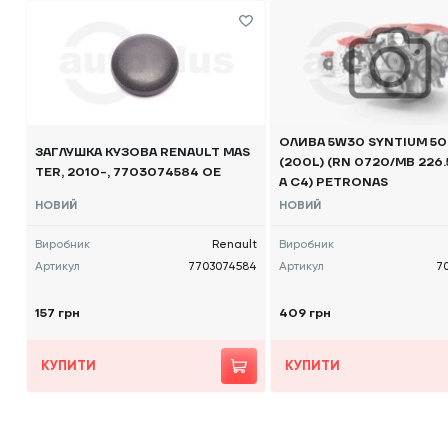
ОЛИВА 5W30 SYNTIUM 5
ЗАГЛУШКА КУЗОВА RENAULT MAS
(200L) (RN 0720/MB 226.5
TER, 2010-, 7703074584 OE
A C4) PETRONAS
НОВИЙ
НОВИЙ
Виробник
Renault
Виробник
Артикул
7703074584
Артикул
7
157 грн
409 грн
КУПИТИ
КУПИТИ