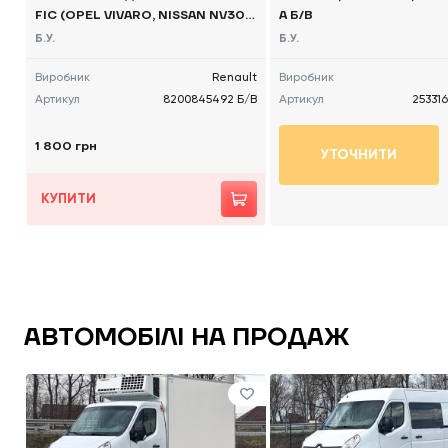
FIC (OPEL VIVARO, NISSAN NV30
A Б/В
0) 2014 -, 8200845492 Б/В
Б.У.
Б.У.
Виробник
Renault
Виробник
Артикул
8200845492 Б/В
Артикул
25331
1 800 грн
УТОЧНИТИ
КУПИТИ
АВТОМОБІЛІ НА ПРОДАЖ