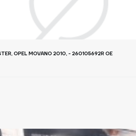
ФАРА ПЕРЕДНЯ ПРАВА (5 ЛАМП) RENAULT MASTER, OPEL MOVANO 2010, - 260105692R OE