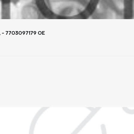
ЛАМПА РОЗЖАРЮВАННЯ RENAULT 12V P21/5W, - 7703097179 OE