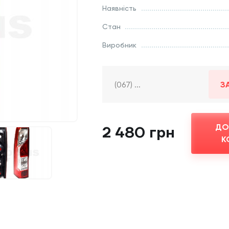
Наявність
Стан
Виробник
З
ДО
2 480 грн
К