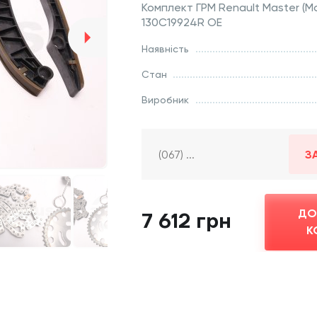
Комплект ГРМ Renault Master (M
130C19924R OE
Наявність
Стан
Виробник
З
ДО
7 612 грн
К