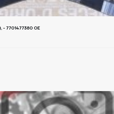
КОМПЛЕКТ ГРМ RENAULT MASTER 2.5 (TRAFIC), - 7701477380 OE