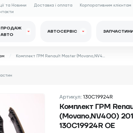
ції та Новини
Доставка і оплата
Корпоративним клієнтам
нтакти
ПРОДАЖ
АВТОСЕРВІС
ЗАПЧАСТИН
АВТО
зм
Комплект ГРМ Renault Master (Movano,NV400) 2010 - 130C19924R OE
Артикул:
130C19924R
Комплект ГРМ Renau
(Movano,NV400) 201
130C19924R OE