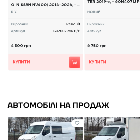
TER 2019->, - 60N4071J
O, NISSAN NV400) 2014-2024, - 1
30200296R Б/В
Б.У.
НОВИЙ
Виробник
Renault
Виробник
Артикул
130200296R Б/В
Артикул
4 500 грн
6 750 грн
КУПИТИ
КУПИТИ
АВТОМОБІЛІ НА ПРОДАЖ