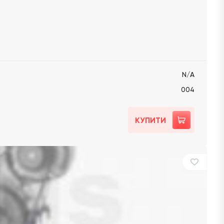
N/A
004
КУПИТИ