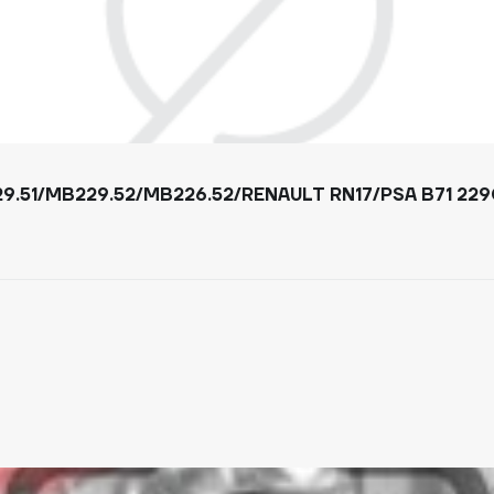
9.51/MB229.52/MB226.52/RENAULT RN17/PSA B71 22