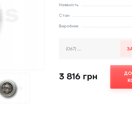
Наявність
Стан
Виробник
З
ДО
3 816 грн
К